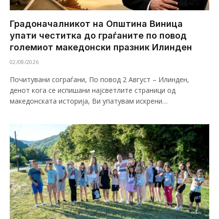
Градоначалникот на Општина Виница
упати честитка до граѓаните по повод
големиот македонски празник Илинден
02/08/2026
Почитувани сограѓани, По повод 2 Август – Илинден,
денот кога се испишани најсветлите страници од
македонската историја, Ви упатувам искрени…