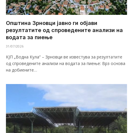
Општина Зрновци јавно ги објави
резултатите од спроведените анализи на
водата за пиење
31/07/2026
КЈП „Водна Кула“ – Зрновци ве известува за резултатите
од спроведените анализи на водата за пиење: Врз основа
на добиените…