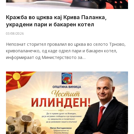
Кражба во црква кај Крива Паланка,
украдени пари и бакарен котел
03/08/2026
Непознат сторител провалил во црква во селото Трново,
кривопаланечко, од каде одзел пари и бакарен котел,
информираат од Министерството за…