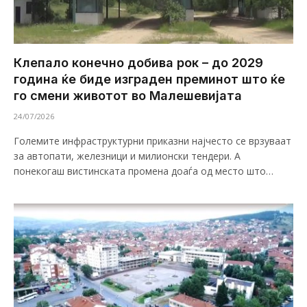
Клепало конечно добива рок – до 2029
година ќе биде изграден преминот што ќе
го смени животот во Малешевијата
24/07/2026
Големите инфраструктурни приказни најчесто се врзуваат
за автопати, железници и милионски тендери. А
понекогаш вистинската промена доаѓа од место што…