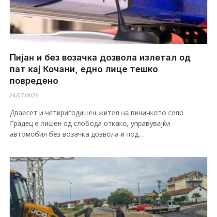
Пијан и без возачка дозвола излетал од
пат кај Кочани, едно лице тешко
повредено
24/07/2026
Дваесет и четиригодишен жител на виничкото село
Градец е лишен од слобода откако, управувајќи
автомобил без возачка дозвола и под…