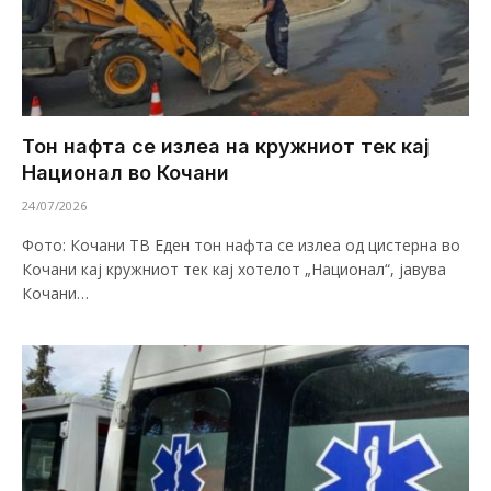
Тон нафта се излеа на кружниот тек кај
Национал во Кочани
24/07/2026
Фото: Кочани ТВ Еден тон нафта се излеа од цистерна во
Кочани кај кружниот тек кај хотелот „Национал“, јавува
Кочани…