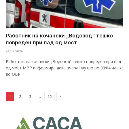
Работник на кочански „Водовод“ тешко
повреден при пад од мост
24/07/2026
Работник на кочански „Водовод“ тешко повреден при пад
од мост МВР информира дека вчера наутро во 09:04 часот
во ОВР…
Next
…
1
2
3
12