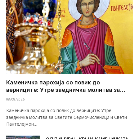
Каменичка парохија со повик до
верниците: Утре заедничка молитва за
Светите Седмочисленици и Свети
08/08/2026
Пантелејмон
Каменичка парохија со повик до верниците: Утре
заедничка молитва за Светите Седмочисленици и Свети
Пантелејмон…