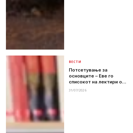
ВЕСТИ
Потсетување за
основците – Еве го
списокот на лектири од
учебната 2026/2027
31/07/2026
година