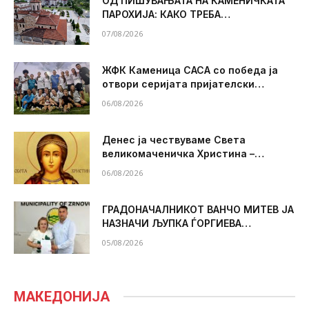
ОД ПИШУВАЊАТА НА КАМЕНИЧКАТА
ПАРОХИЈА: КАКО ТРЕБА
ПРАВОСЛАВНИТЕ ДА СЕ ОДНЕСУВААТ
07/08/2026
КОГА Е ПРАЗНИК?
ЖФК Каменица САСА со победа ја
отвори серијата пријателски
натпревари – Речица совладана со
06/08/2026
2:0
Денес ја чествуваме Света
великомаченичка Христина –
пример за храброст и верност кон
06/08/2026
Христа
ГРАДОНАЧАЛНИКОТ ВАНЧО МИТЕВ ЈА
НАЗНАЧИ ЉУПКА ЃОРГИЕВА
АТАНАСОВА ЗА ЗАМЕНИК
05/08/2026
ГРАДОНАЧАЛНИК НА ЗРНОВЦИ
МАКЕДОНИЈА