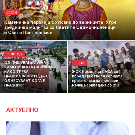
ВЕСТИ
Каменичка парохија со повик до верниците: Утре
заедничка молитва за Светите Седмочисленици
и Свети Пантелејмон
РЕЛИГИЈА
ОД ПИШУВАЊАТА НА
ВЕСТИ
КАМЕНИЧКАТА ПАРОХИЈА:
КАКО ТРЕБА
ЖФК Каменица САСА со
ПРАВОСЛАВНИТЕ ДА СЕ
победа ја отвори серијата
ОДНЕСУВААТ КОГА Е
пријателски натпревари –
ПРАЗНИК?
Речица совладана со 2:0
АКТУЕЛНО