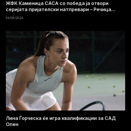
ЖФК Каменица САСА со победа ја отвори
серијата пријателски натпревари – Речица
совладана со 2:0
06/08/2026
Лина Ѓорческа ќе игра квалификации за САД
Опен