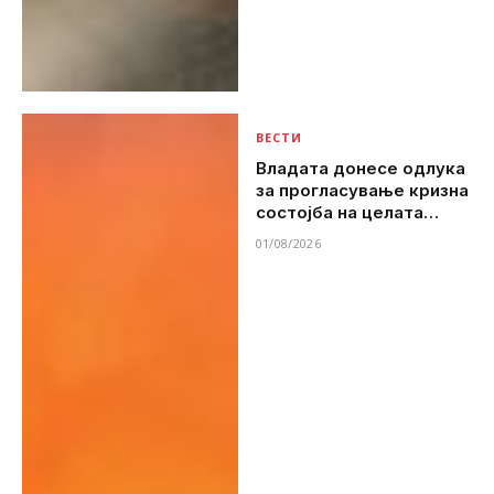
ВЕСТИ
Владата донесе одлука
за прогласување кризна
состојба на целата
територија поради
01/08/2026
опасност од пожари