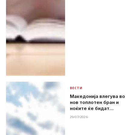
ВЕСТИ
Македонија влегува во
нов топлотен бран и
ноќите ќе бидат
неподносливо топли
29/07/2026