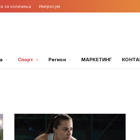
ка за колачиња
Импресум
а
Спорт
Регион
МАРКЕТИНГ
КОНТА