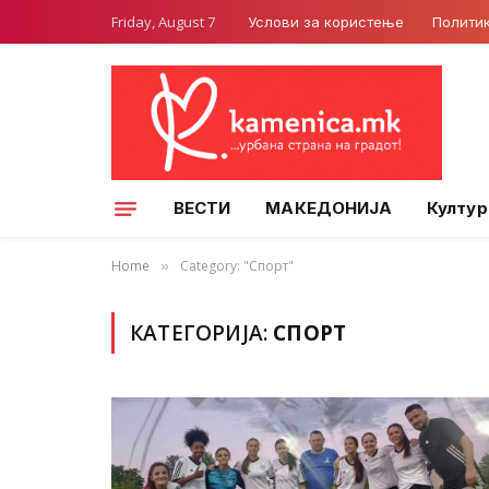
Friday, August 7
Услови за користење
Полити
ВЕСТИ
МАКЕДОНИЈА
Култур
Home
Category: "Спорт"
»
КАТЕГОРИЈА:
СПОРТ