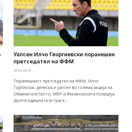
а
Уапсен Илчо Георгиевски поранешен
претседател на ФФМ
18/06/2026
Поранешниот претседател на ФФМ, Илчо
Ѓорѓиоски, денеска е уапсен во голема акција на
Обвинителството, МВР и Финансиската полиција.
Долгогодишната истрага…