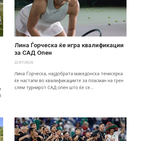
Лина Ѓорческа ќе игра квалификации
за САД Опен
22/07/2026
Лина Ѓорческа, најдобрата македонска тенисерка
ќе настапи во квалификациите за пласман на грен
слем турнирот САД опен што ќе се…
а
0