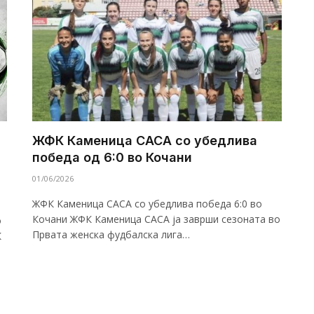
ЖФК Каменица САСА со убедлива
победа од 6:0 во Кочани
01/06/2026
ЖФК Каменица САСА со убедлива победа 6:0 во
Кочани ЖФК Каменица САСА ја заврши сезоната во
о
Првата женска фудбалска лига…
К