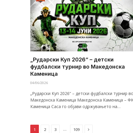
„Рударски Куп 2026“ – детски
фудбалски турнир во Македонска
Каменица
04/06/2026
„Рударски Куп 2026“ – детски фудбалски турнир в
Македонска Каменица Македонска Каменица – Ф
Каменица Саса го објави одржувањето на…
Next
…
1
2
3
109