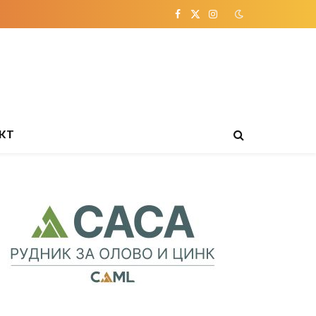
Facebook
X
Instagram
(Twitter)
КТ