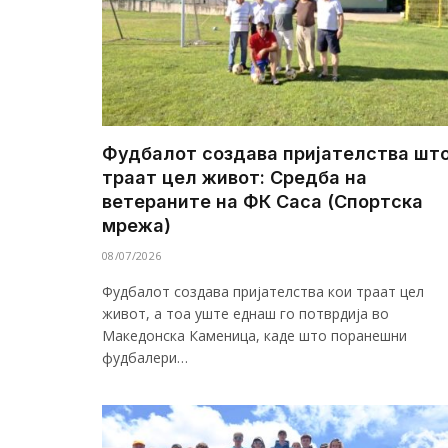
Фудбалот создава пријателства шт
траат цел живот: Средба на
ветераните на ФК Саса (Спортска
мрежа)
08/07/2026
Фудбалот создава пријателства кои траат цел
живот, а тоа уште еднаш го потврдија во
Македонска Каменица, каде што поранешни
фудбалери…