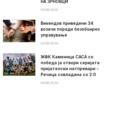
НА ЗРНОВЦИ
05/08/2026
Викендов приведени 34
возачи поради безобѕирно
управување
03/08/2026
ЖФК Каменица САСА со
победа ја отвори серијата
пријателски натпревари –
Речица совладана со 2:0
06/08/2026