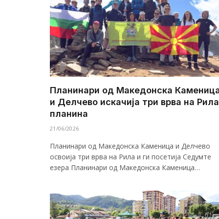
Планинари од Македонска Камениц
и Делчево искачија три врва на Рила
планина
21/06/2026
Планинари од Македонска Каменица и Делчево
освоија три врва на Рила и ги посетија Седумте
езера Планинари од Македонска Каменица…