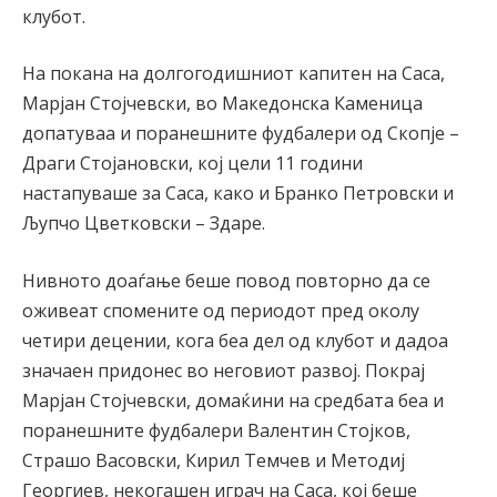
клубот.
На покана на долгогодишниот капитен на Саса,
Марјан Стојчевски, во Македонска Каменица
допатуваа и поранешните фудбалери од Скопје –
Драги Стојановски, кој цели 11 години
настапуваше за Саса, како и Бранко Петровски и
Љупчо Цветковски – Здаре.
Нивното доаѓање беше повод повторно да се
оживеат спомените од периодот пред околу
четири децении, кога беа дел од клубот и дадоа
значаен придонес во неговиот развој. Покрај
Марјан Стојчевски, домаќини на средбата беа и
поранешните фудбалери Валентин Стојков,
Страшо Васовски, Кирил Темчев и Методиј
Георгиев, некогашен играч на Саса, кој беше