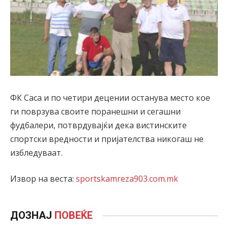
ФК Саса и по четири децении останува место кое
ги поврзува своите поранешни и сегашни
фудбалери, потврдувајќи дека вистинските
спортски вредности и пријателства никогаш не
избледуваат.
Извор на веста:
sportskamreza903.com.mk
ДОЗНАЈ
ПОВЕЌЕ