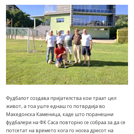
Фудбалот создава пријателства кои траат цел
живот, а тоа уште еднаш го потврдија во
Македонска Каменица, каде што поранешни
фудбалери на ФК Саса повторно се собраа за да се
потсетат на времето кога го носеа дресот на