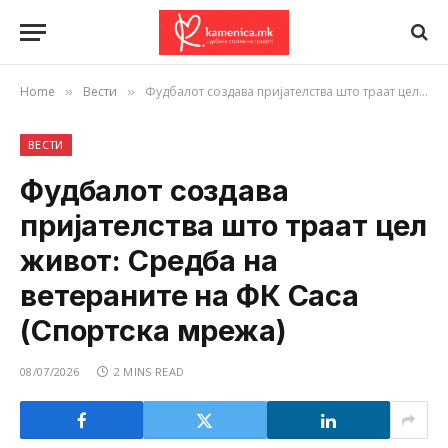
Home
Вести
Фудбалот создава пријателства што траат цел живот: Средба на ветераните на ФК Саса (Спортска мрежа)
»
»
ВЕСТИ
Фудбалот создава
пријателства што траат цел
живот: Средба на
ветераните на ФК Саса
(Спортска мрежа)
08/07/2026
2 MINS READ