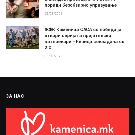
поради безобѕирно управување
03/08/2026
ЖФК Каменица САСА со победа ја
отвори серијата пријателски
натпревари – Речица совладана со
2:0
06/08/2026
ЗА НАС