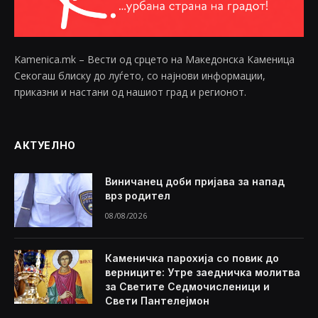
Kamenica.mk – Вести од срцето на Македонска Каменица
Секогаш блиску до луѓето, со најнови информации,
приказни и настани од нашиот град и регионот.
АКТУЕЛНО
Виничанец доби пријава за напад
врз родител
08/08/2026
Каменичка парохија со повик до
верниците: Утре заедничка молитва
за Светите Седмочисленици и
Свети Пантелејмон