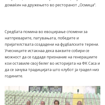
домаќин на дружењето во ресторанот „Осмица“.
Средбата помина во евоцирање спомени за
натпреварите, патувањата, победите и
пријателствата создадени на фудбалските терени.
Учесниците истакнаа дека ваквите собири се
можност да се оддаде признание на генерациите
кои оставиле свој белег во историјата на ФК Саса и
да се зачува традицијата што клубот ја градел низ
годините.