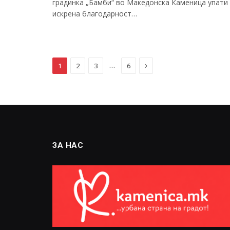
градинка „Бамби“ во Македонска Каменица упати
искрена благодарност…
Next
…
1
2
3
6
ЗА НАС