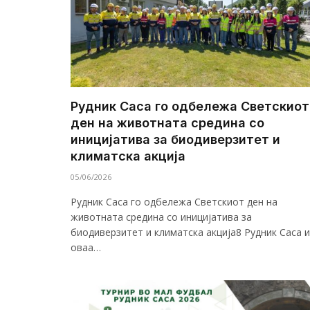
Рудник Саса го одбележа Светскиот
ден на животната средина со
иницијатива за биодиверзитет и
климатска акција
05/06/2026
Рудник Саса го одбележа Светскиот ден на
животната средина со иницијатива за
биодиверзитет и климатска акција8 Рудник Саса и
оваа…