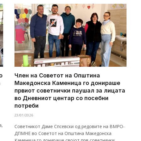
о
Член на Советот на Општина
а
Македонска Каменица го донираше
првиот советнички паушал за лицата
во Дневниот центар со посебни
потреби
23/01/2026
а,
Советникот Даме Спсевски од редовите на ВМРО-
ДПМНЕ во Советот на Општина Македонска
Каменица го донираше својот прв советнички