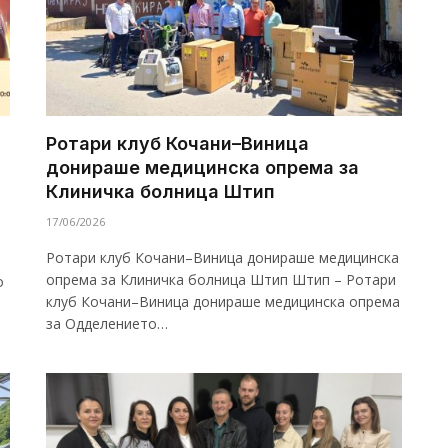
Ротари клуб Кочани–Виница
донираше медицинска опрема за
Клиничка болница Штип
17/06/2026
Ротари клуб Кочани–Виница донираше медицинска
опрема за Клиничка болница Штип Штип – Ротари
о
клуб Кочани–Виница донираше медицинска опрема
за Одделението…