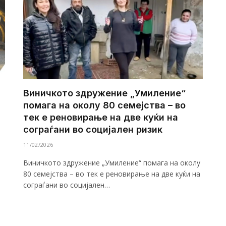
Виничкото здружение „Умиление“
помага на околу 80 семејства – во
тек е реновирање на две куќи на
сограѓани во социјален ризик
11/02/2026
Виничкото здружение „Умиление“ помага на околу
80 семејства – во тек е реновирање на две куќи на
сограѓани во социјален…