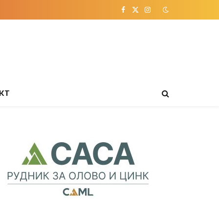
Facebook
X
Instagram
(Twitter)
КТ