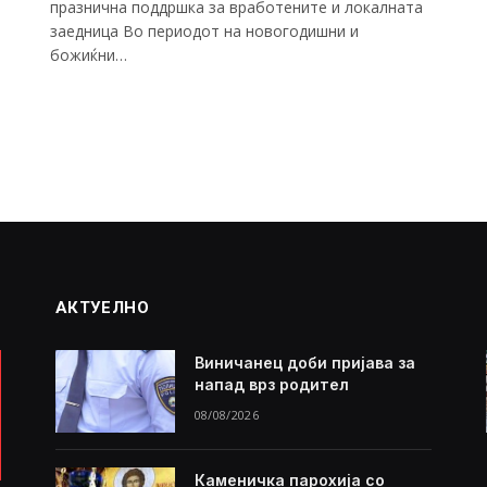
празнична поддршка за вработените и локалната
заедница Во периодот на новогодишни и
божиќни…
АКТУЕЛНО
Виничанец доби пријава за
напад врз родител
08/08/2026
Каменичка парохија со