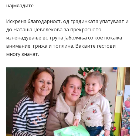
најмладите.
Искрена благодарност, од градинката упатуваат и
до Наташа Џевелекова за прекрасното
изненадување во група Јаболчња со кое покажа
внимание, грижа и топлина. Ваквите гестови
многу значат.