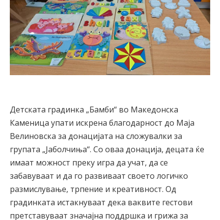
Детската градинка „Бамби“ во Македонска
Каменица упати искрена благодарност до Маја
Велиновска за донацијата на сложувалки за
групата „Јаболчиња“. Со оваа донација, децата ќе
имаат можност преку игра да учат, да се
забавуваат и да го развиваат своето логичко
размислување, трпение и креативност. Од
градинката истакнуваат дека ваквите гестови
претставуваат значајна поддршка и грижа за