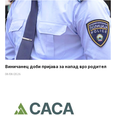
Виничанец доби пријава за напад врз родител
08/08/2026