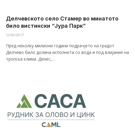
Делчевското село Стамер во минатото
било вистински “Јура Парк”
12/02/2017
Пред неколку милиони години подрачјето на градот
Делчево било долина исполнета со вода и под влијание на
тропска клима. Денес,…