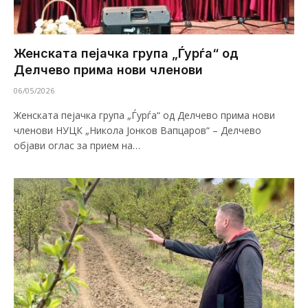
Женската пејачка група „Ѓурѓа“ од
Делчево прима нови членови
06/05/2026
Женската пејачка група „Ѓурѓа“ од Делчево прима нови
членови НУЦК „Никола Јонков Вапцаров“ – Делчево
објави оглас за прием на…