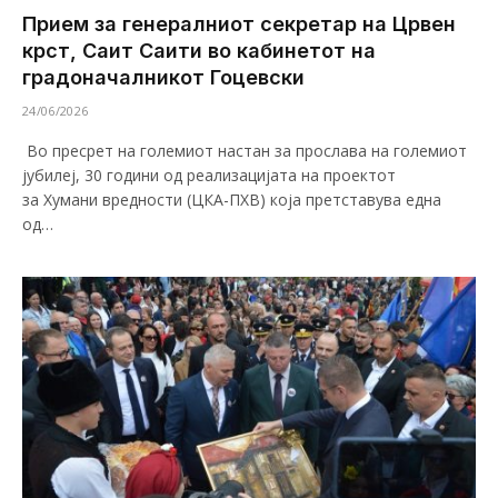
Прием за генералниот секретар на Црвен
крст, Саит Саити во кабинетот на
градоначалникот Гоцевски
24/06/2026
Во пресрет на големиот настан за прослава на големиот
јубилеј, 30 години од реализацијата на проектот
за Хумани вредности (ЦКА-ПХВ) која претставува една
од…