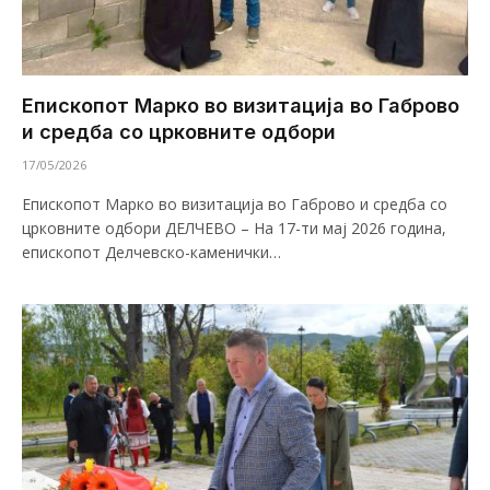
Епископот Марко во визитација во Габрово
и средба со црковните одбори
17/05/2026
Епископот Марко во визитација во Габрово и средба со
црковните одбори ДЕЛЧЕВО – На 17-ти мај 2026 година,
епископот Делчевско-каменички…