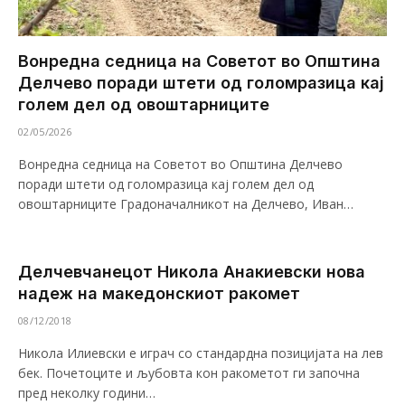
Вонредна седница на Советот во Општина
Делчево поради штети од голомразица кај
голем дел од овоштарниците
02/05/2026
Вонредна седница на Советот во Општина Делчево
поради штети од голомразица кај голем дел од
овоштарниците Градоначалникот на Делчево, Иван…
Делчевчанецот Никола Анакиевски нова
надеж на македонскиот ракомет
08/12/2018
Никола Илиевски е играч со стандардна позицијата на лев
бек. Почетоците и љубовта кон ракометот ги започна
пред неколку години…