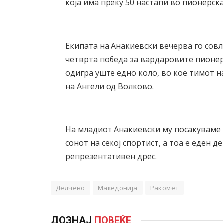
која има преку 50 настапи во пионерска
Екипата на Анакиевски вечерва го сов
четврта победа за вардаровите пионери
одигра уште едно коло, во кое тимот 
на Ангели од Волково.
На младиот Анакиевски му посакуваме
сонот на секој спортист, а тоа е еден 
репрезентативен дрес.
Делчево
Македонија
Ракомет
ДОЗНАЈ
ПОВЕЌЕ