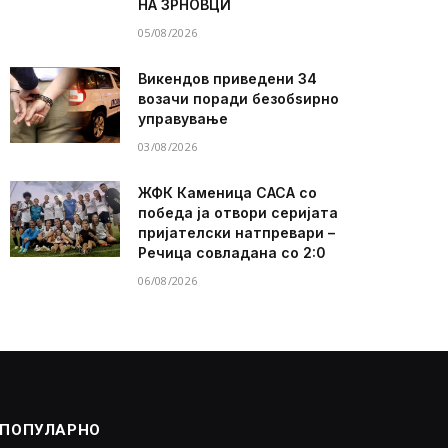
НА ЗРНОВЦИ
05/08/2026
Викендов приведени 34
возачи поради безобѕирно
управување
03/08/2026
ЖФК Каменица САСА со
победа ја отвори серијата
пријателски натпревари –
Речица совладана со 2:0
06/08/2026
ПОПУЛАРНО