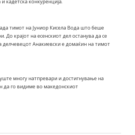
 и кадетска конкуренција.
лада тимот на Јуниор Кисела Вода што беше
. До крајот на есенскиот дел останува да се
на делчевецот Анакиевски е домаќин на тимот
 уште многу натпревари и достигнување на
ден да го видиме во македонскиот