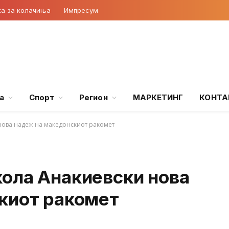
ка за колачиња
Импресум
а
Спорт
Регион
МАРКЕТИНГ
КОНТА
нова надеж на македонскиот ракомет
ола Анакиевски нова
киот ракомет