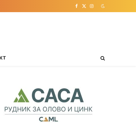
Facebook
X
Instagram
(Twitter)
КТ