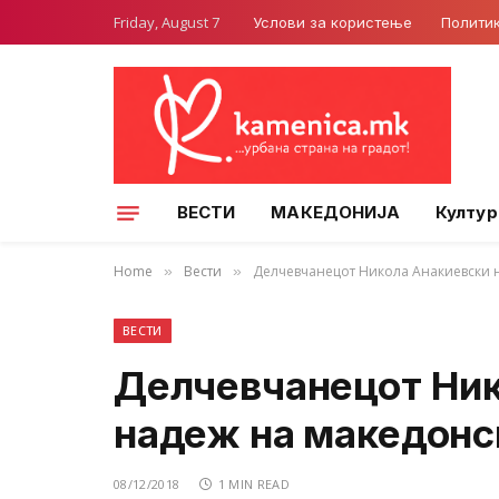
Friday, August 7
Услови за користење
Полити
ВЕСТИ
МАКЕДОНИЈА
Култур
Home
Вести
Делчевчанецот Никола Анакиевски 
»
»
ВЕСТИ
Делчевчанецот Ник
надеж на македонс
08/12/2018
1 MIN READ