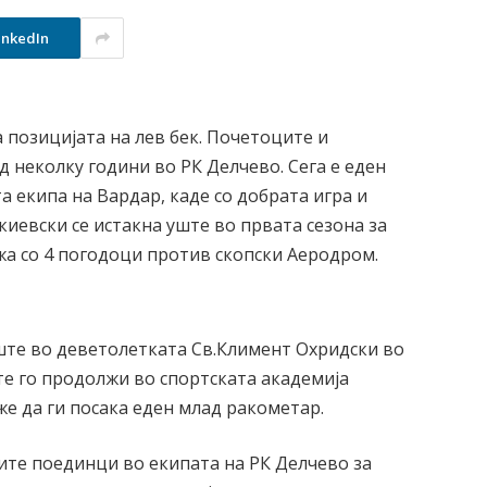
inkedIn
 позицијата на лев бек. Почетоците и
 неколку години во РК Делчево. Сега е еден
 екипа на Вардар, каде со добрата игра и
иевски се истакна уште во првата сезона за
жа со 4 погодоци против скопски Аеродром.
те во деветолетката Св.Климент Охридски во
е го продолжи во спортската академија
же да ги посака еден млад ракометар.
ите поединци во екипата на РК Делчево за