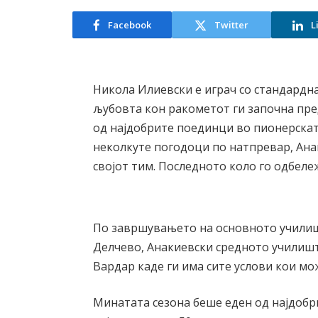
Facebook
Twitter
L
Никола Илиевски е играч со стандардна
љубовта кон ракометот ги започна пред
од најдобрите поединци во пионерската
неколкуте погодоци по натпревар, Анак
својот тим. Последното коло го одбеле
По завршувањето на основното училиш
Делчево, Анакиевски средното училишт
Вардар каде ги има сите услови кои мо
Mинатата сезона беше еден од најдобр