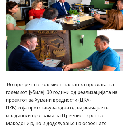
Во пресрет на големиот настан за прослава на
големиот јубилеј, 30 години од реализацијата на
проектот за
Хумани
в
редности (ЦКА-
ПХВ)
која
претставува една од најзначајните
младински програми на Црвениот крст на
Македонија
, но и до
делување на освоените