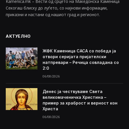
Kamenica.mk – Вести од срцето на Македонска Каменица
Секогаш блиску до луѓето, со најнови информации,
приказни и настани од нашиот град и регионот.
АКТУЕЛНО
ЖФК Каменица САСА со победа ја
отвори серијата пријателски
натпревари – Речица совладана со
2:0
06/08/2026
Денес ја чествуваме Света
великомаченичка Христина –
пример за храброст и верност кон
Христа
06/08/2026