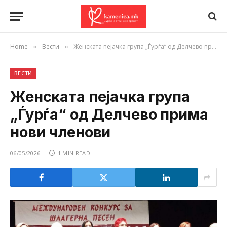
Home
Вести
Женската пејачка група „Ѓурѓа“ од Делчево прима нови членови
»
»
ВЕСТИ
Женската пејачка група
„Ѓурѓа“ од Делчево прима
нови членови
06/05/2026
1 MIN READ