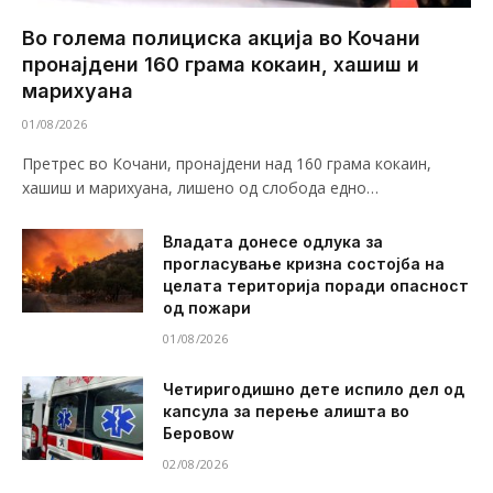
Во голема полициска акција во Кочани
пронајдени 160 грама кокаин, хашиш и
марихуана
01/08/2026
Претрес во Кочани, пронајдени над 160 грама кокаин,
хашиш и марихуана, лишено од слобода едно…
Владата донесе одлука за
прогласување кризна состојба на
целата територија поради опасност
од пожари
01/08/2026
Четиригодишно дете испило дел од
капсула за перење алишта во
Беровоw
02/08/2026