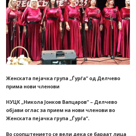
Женската пејачка група „Ѓурѓа“ од Делчево
прима нови членови
НУЦК „Никола Јонков Вапцаров“ – Делчево
објави оглас за прием на нови членови во
Женската пејачка група „Ѓурѓа“.
Во соопштението се вели дека се бараат лица