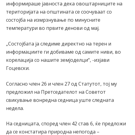
информираше јавноста дека овоштарниците на
територијата на општината се соочуваат со
состојба на измрзнување по минусните
температури во првите денови од мај.
„Состојбата ја следиме директно на терен и
информациите ги добиваме од самите ниви, во
корелација со нашите земјоделци“, -изјави
Гоцевски.
Согласно член 26 и член 27 од Статутот, тој му
предложил на Претседателот на Советот
свикување вонредна седница уште следната
недела.
На седницата, според член 42 став 6, ќе предложи
да се констатира природна непогода –