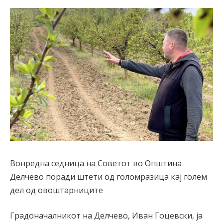
Вонредна седница на Советот во Општина
Делчево поради штети од голомразица кај голем
дел од овоштарниците
Градоначалникот на Делчево, Иван Гоцевски, ја