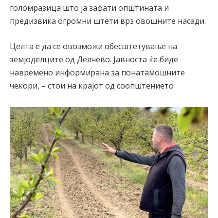
голомразица што ја зафати општината и
предизвика огромни штети врз овошните насади.
Целта е да се овозможи обесштетување на
земјоделците од Делчево. Јавноста ќе биде
навремено информирана за понатамошните
чекори, – стои на крајот од соопштението