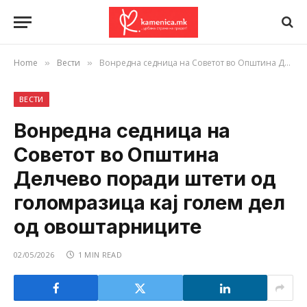
Home
Вести
Вонредна седница на Советот во Општина Делчево поради штети од голомразица кај голем дел од овоштарниците
»
»
ВЕСТИ
Вонредна седница на
Советот во Општина
Делчево поради штети од
голомразица кај голем дел
од овоштарниците
02/05/2026
1 MIN READ