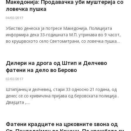
Македонија: Продавачка уби муштерија со
ловечка пушка
04/02/2017
Убиство денеска ја потресе Македонија. Полицијата
информира дека 33-годишната М.П. утринава во 9 часот,
во крушрвското село Светомитрани, со ловечка пушка…
Дилери на дрога од Штип и Делчево
фатени на дело во Берово
02/02/2017
Штипјанец и делчевец, стари 33 односно 21 година, од
денес се со кривичлна пријава од беровската полиција .
Двајцата ,…
Фатени крадците на црковните ѕвона од