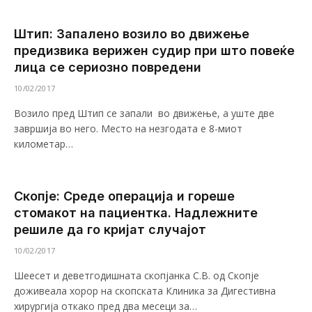
Штип: Запалено возило во движење
предизвика верижен судир при што повеќе
лица се сериозно повредени
10/02/2017
Возило пред Штип се запали во движење, а уште две
завршија во него. Место на незгодата е 8-миот
километар…
Скопје: Среде операција и гореше
стомакот на пациентка. Надлежните
решиле да го кријат случајот
10/02/2017
Шеесет и деветгодишната скопјанка С.В. од Скопје
доживеала хорор на скопската Клиника за Дигестивна
хирургија откако пред два месеци за…