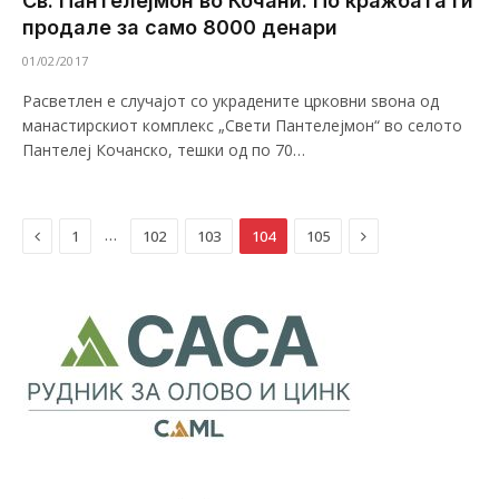
Св. Пантелејмон во Кочани. По кражбата ги
продале за само 8000 денари
01/02/2017
Расветлен е случајот со украдените црковни ѕвона од
манастирскиот комплекс „Свети Пантелејмон“ во селото
Пантелеј Кочанско, тешки од по 70…
Previous
Next
…
1
102
103
104
105