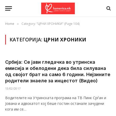
Home
Category: "ЦРНИ ХРОНИКИ" (Page 104)
»
КАТЕГОРИЈА:
ЦРНИ ХРОНИКИ
Србија: Се јави гледачка во утринска
емисија и обелодени дека била силувана
од својот брат на само 6 години. Нејзините
родители знаеле за инцестот (Видео)
13/02/2017
Водителите на Утринската програма на ТВ Пинк Срѓан и
Јована и адвокатот кој беше гостин останале зачудени
кога им се…