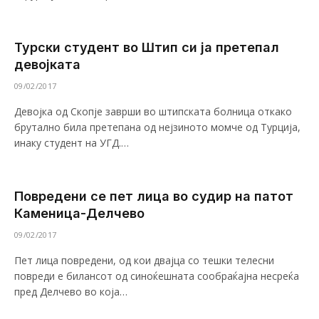
Турски студент во Штип си ја претепал
девојката
09/02/2017
Девојка од Скопје заврши во штипската болница откако
брутално била претепана од нејзиното момче од Турција,
инаку студент на УГД.…
Повредени се пет лица во судир на патот
Каменица-Делчево
09/02/2017
Пет лица повредени, од кои двајца со тешки телесни
повреди е билансот од синоќешната сообраќајна несреќа
пред Делчево во која…