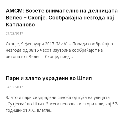
АМСМ: Возете внимателно на делницата
Велес – Скопје. Сообраќајна незгода кај
Катланово
09/02/2017
Скопје, 9 февруари 2017 (МИА) – Поради сообраќајна
незгода од 08:15 часот изутрина сообраќајот на
автопатот Велес – Скопје, пред…
Пари и злато украдени во Штип
04/02/2017
Злато и пари се украдени синоќа од куќа на улицата
„Сутјеска“ во Штип. Засега непознати сторители, кај 57-
годишниот Л.С. влегле…