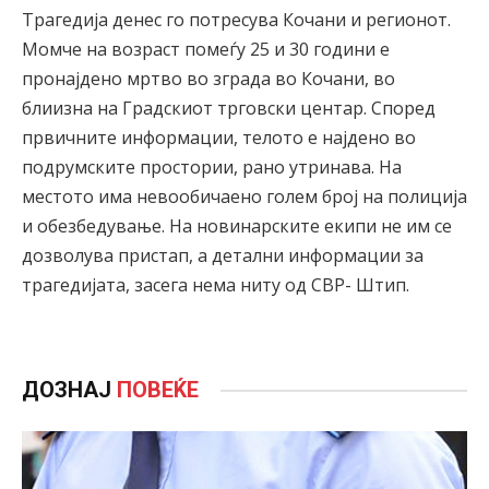
Трагедија денес го потресува Кочани и регионот.
Момче на возраст помеѓу 25 и 30 години е
пронајдено мртво во зграда во Кочани, во
блиизна на Градскиот трговски центар. Според
првичните информации, телото е најдено во
подрумските простории, рано утринава. На
местото има невообичаено голем број на полиција
и обезбедување. На новинарските екипи не им се
дозволува пристап, а детални информации за
трагедијата, засега нема ниту од СВР- Штип.
ДОЗНАЈ
ПОВЕЌЕ