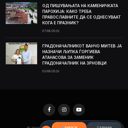
ОД ПИШУВАЊАТА НА КАМЕНИЧКАТА
ПАРОХИЈА: КАКО ТРЕБА
ПРАВОСЛАВНИТЕ ДА СЕ ОДНЕСУВААТ
КОГА Е ПРАЗНИК?
07/08/2026
ГРАДОНАЧАЛНИКОТ ВАНЧО МИТЕВ ЈА
НАЗНАЧИ ЉУПКА ЃОРГИЕВА
АТАНАСОВА ЗА ЗАМЕНИК
ГРАДОНАЧАЛНИК НА ЗРНОВЦИ
05/08/2026
Facebook
Instagram
YouTube
© 2026 KAMENICA.MK. Designed by
MKNET
.
ЛАКОСТА
КОЧАНИ