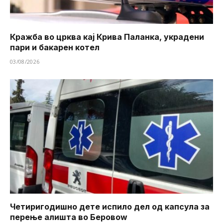
Кражба во црква кај Крива Паланка, украдени
пари и бакарен котел
03/08/2026
Четиригодишно дете испило дел од капсула за
перење алишта во Беровоw