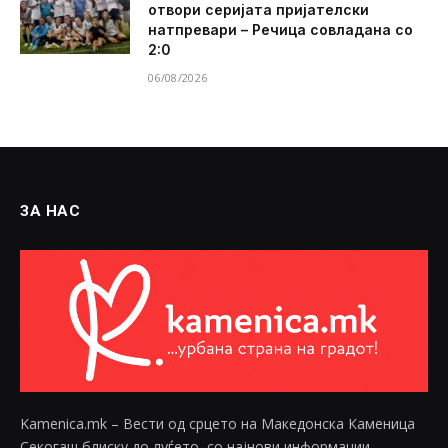
отвори серијата пријателски
натпревари – Речица совладана со
2:0
06/08/2026
ЗА НАС
Kamenica.mk – Вести од срцето на Македонска Каменица
Секогаш блиску до луѓето, со најнови информации,