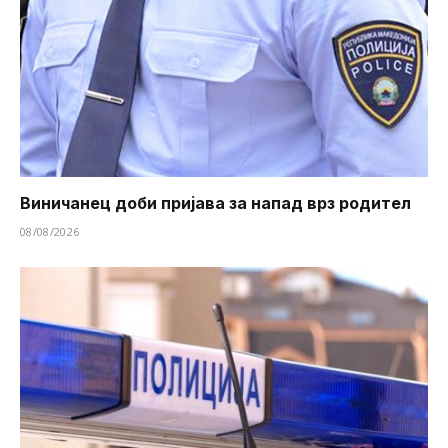
Виничанец доби пријава за напад врз родител
08/08/2026