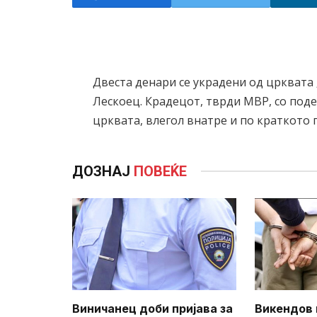
Двеста денари се украдени од црквата
Лескоец. Крадецот, тврди МВР, со поде
црквата, влегол внатре и по краткото 
ДОЗНАЈ
ПОВЕЌЕ
Виничанец доби пријава за
Викендов 