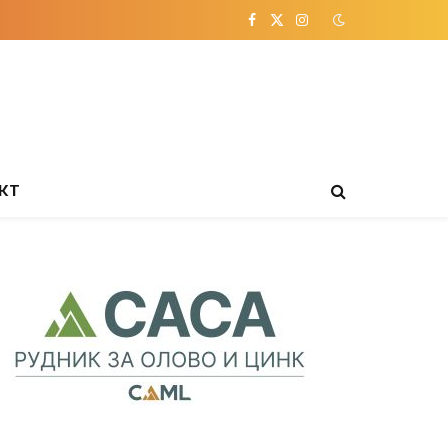
Facebook
X
Instagram
(Twitter)
КТ