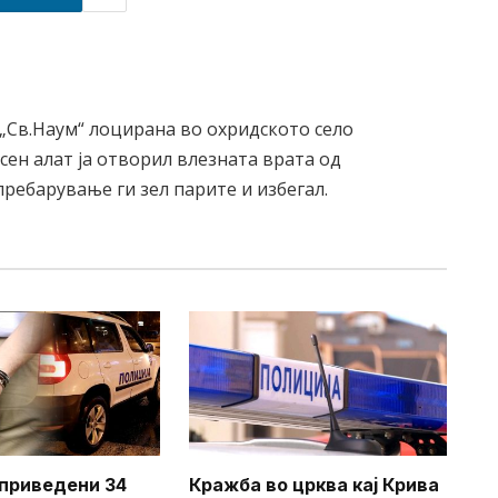
 „Св.Наум“ лоцирана во охридското село
сен алат ја отворил влезната врата од
пребарување ги зел парите и избегал.
приведени 34
Кражба во црква кај Крива