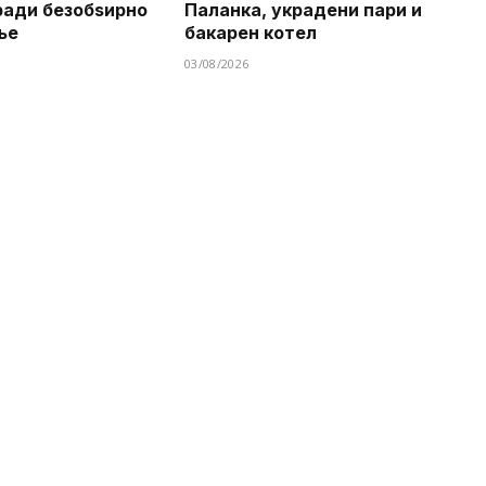
ради безобѕирно
Паланка, украдени пари и
ње
бакарен котел
03/08/2026