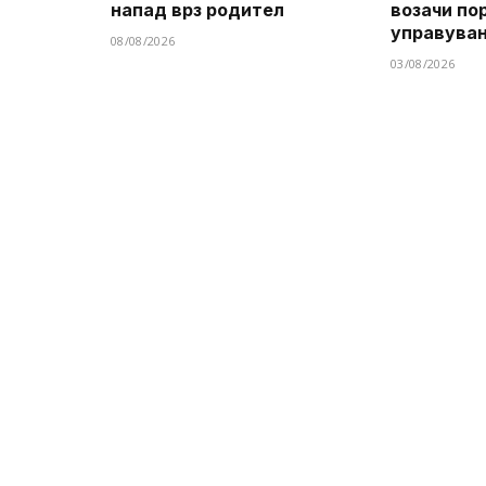
напад врз родител
возачи по
управува
08/08/2026
03/08/2026