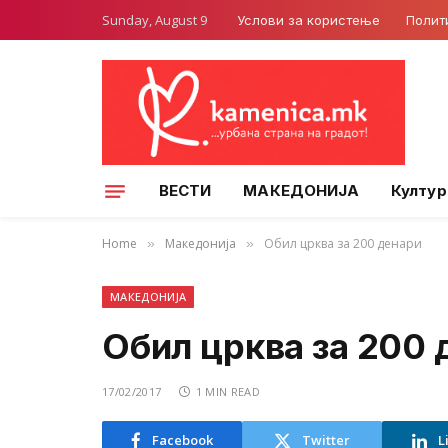
Sunday, August 9
Услови за користење
Полит
ВЕСТИ
МАКЕДОНИЈА
Култур
Home
Македонија
Обил црква за 200 денари
»
»
МАКЕДОНИЈА
Обил црква за 200 
17/02/2017
1 MIN READ
Facebook
Twitter
L