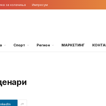
ика за колачиња
Импресум
а
Спорт
Регион
МАРКЕТИНГ
КОНТА
денари
inkedIn