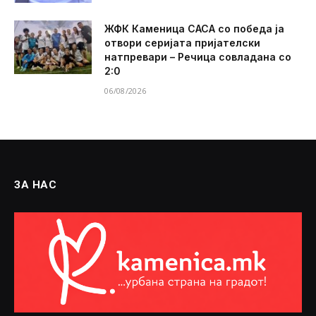
ЖФК Каменица САСА со победа ја
отвори серијата пријателски
натпревари – Речица совладана со
2:0
06/08/2026
ЗА НАС