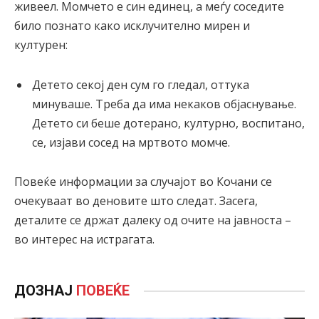
живеел. Момчето е син единец, а меѓу соседите
било познато како исклучително мирен и
културен:
Детето секој ден сум го гледал, оттука
минуваше. Треба да има некаков објаснување.
Детето си беше дотерано, културно, воспитано,
се, изјави сосед на мртвото момче.
Повеќе информации за случајот во Кочани се
очекуваат во деновите што следат. Засега,
деталите се држат далеку од очите на јавноста –
во интерес на истрагата.
ДОЗНАЈ
ПОВЕЌЕ