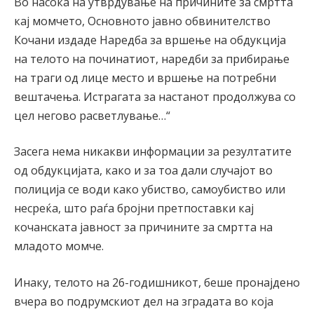
Во насока на утврдување на причините за смртта
кај момчето, Основното јавно обвинителство
Кочани издаде Наредба за вршење на обдукција
на телото на починатиот, наредби за прибирање
на траги од лице место и вршење на потребни
вештачења. Истрагата за настанот продолжува со
цел негово расветлување…“
Засега нема никакви информации за резултатите
од обдукцијата, како и за тоа дали случајот во
полиција се води како убиство, самоубиство или
несреќа, што раѓа бројни претпоставки кај
кочанската јавност за причините за смртта на
младото момче.
Инаку, телото на 26-годишникот, беше пронајдено
вчера во подрумскиот дел на зградата во која