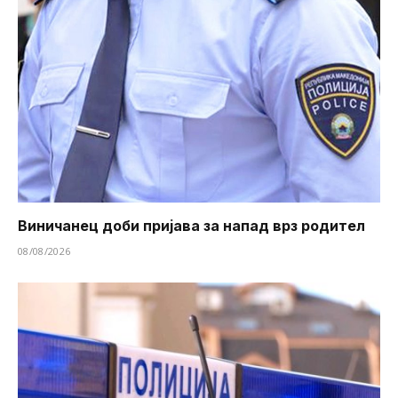
Виничанец доби пријава за напад врз родител
08/08/2026