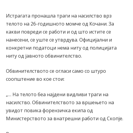
Истрагата пронашла траги на насилство врз
телото на 26-годишното момче од Кочани. За
какви повреди се работи и од што истите се
нанесени, се уште се утврдува. Официјални и
конкретни податоци нема ниту од полицијата
ниту од јавното обвинителство.
Обвинителството се огласи само со штуро
соопштение во кое стои:
„… На телото беа најдени видливи траги на
насилство. Обвинителството за вршењето на
увидот повика форензичка екипа од
Министерството за внатрешни работи од Скопје.