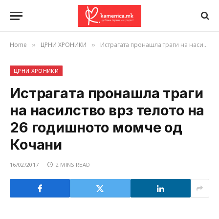
Home
ЦРНИ ХРОНИКИ
Истрагата пронашла траги на насилство врз телото на 26 годишното момче од Кочани
»
»
ЦРНИ ХРОНИКИ
Истрагата пронашла траги
на насилство врз телото на
26 годишното момче од
Кочани
16/02/2017
2 MINS READ