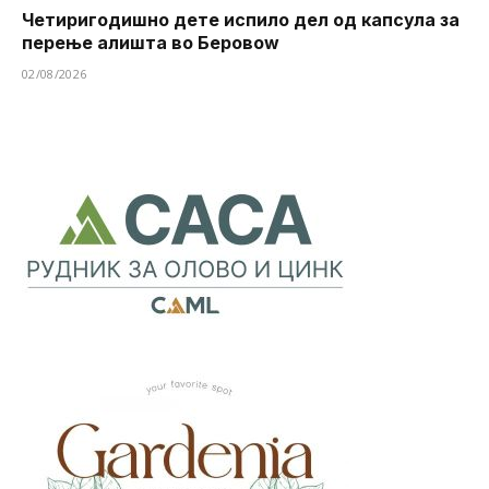
Четиригодишно дете испило дел од капсула за
перење алишта во Беровоw
02/08/2026