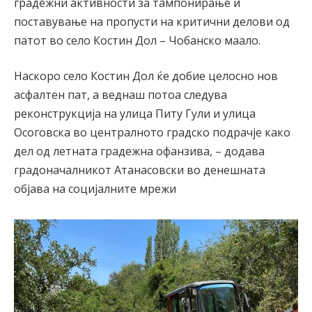
градежни активности за тампонирање и
поставување на пропусти на критични делови од
патот во село Костин Дол – Чобанско маало.
Наскоро село Костин Дол ќе добие целосно нов
асфалтен пат, а веднаш потоа следува
реконструкција на улица Питу Гули и улица
Осоговска во централното градско подрачје како
дел од летната градежна офанзива, – додава
градоначалникот Атанасовски во денешната
објава на социјалните мрежи