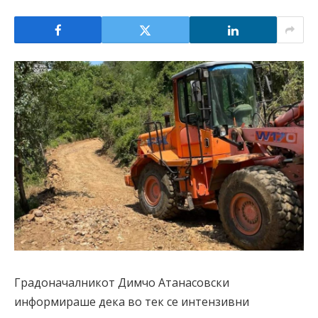
Градоначалникот Димчо Атанасовски
информираше дека во тек се интензивни