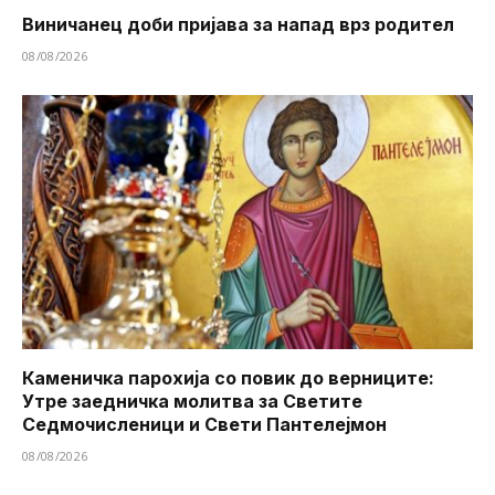
Виничанец доби пријава за напад врз родител
08/08/2026
Каменичка парохија со повик до верниците:
Утре заедничка молитва за Светите
Седмочисленици и Свети Пантелејмон
08/08/2026