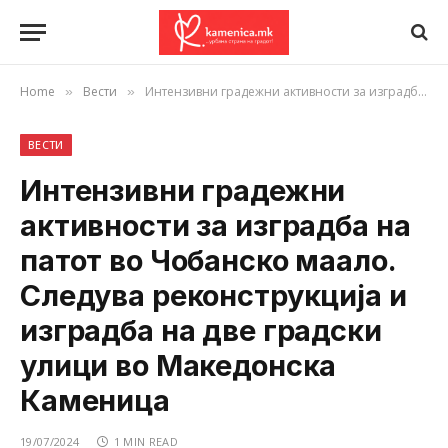
Home
Вести
Интензивни градежни активности за изградба на патот во Чобанско маало. Следува реконструкција и изградба на две градски улици во Македонска Каменица
»
»
ВЕСТИ
Интензивни градежни
активности за изградба на
патот во Чобанско маало.
Следува реконструкција и
изградба на две градски
улици во Македонска
Каменица
19/07/2024
1 MIN READ