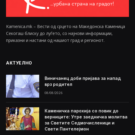
Kamenica.mk – Вести од срцето на Македонска Каменица
Секогаш блиску до луѓето, со најнови информации,
приказни и настани од нашиот град и регионот.
АКТУЕЛНО
Виничанец доби пријава за напад
врз родител
08/08/2026
Каменичка парохија со повик до
верниците: Утре заедничка молитва
за Светите Седмочисленици и
Свети Пантелејмон