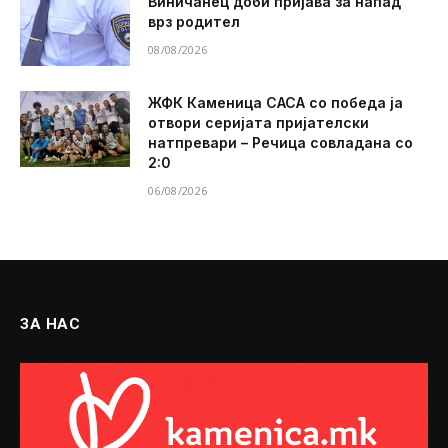
Виничанец доби пријава за напад
врз родител
08/08/2026
ЖФК Каменица САСА со победа ја
отвори серијата пријателски
натпревари – Речица совладана со
2:0
06/08/2026
ЗА НАС