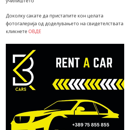
училиштето
Доколку сакате да пристапите кон целата
фотогалерија од доделувањето на свидетелствата
кликнете
ОВДЕ