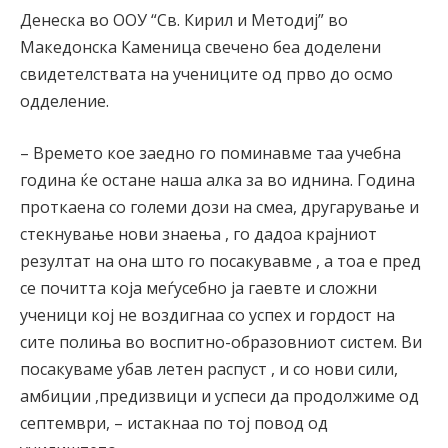
Денеска во ООУ “Св. Кирил и Методиј” во
Македонска Каменица свечено беа доделени
свидетелствата на учениците од прво до осмо
одделение.
– Времето кое заедно го поминавме таа учебна
година ќе остане наша алка за во иднина. Година
проткаена со големи дози на смеа, другарување и
стекнување нови знаења , го дадоа крајниот
резултат на она што го посакувавме , а тоа е пред
се почитта која меѓусебно ја гаевте и сложни
ученици кој не воздигнаа со успех и гордост на
сите полиња во воспитно-образовниот систем. Ви
посакуваме убав летен распуст , и со нови сили,
амбиции ,предизвици и успеси да продолжиме од
септември, – истакнаа по тој повод од