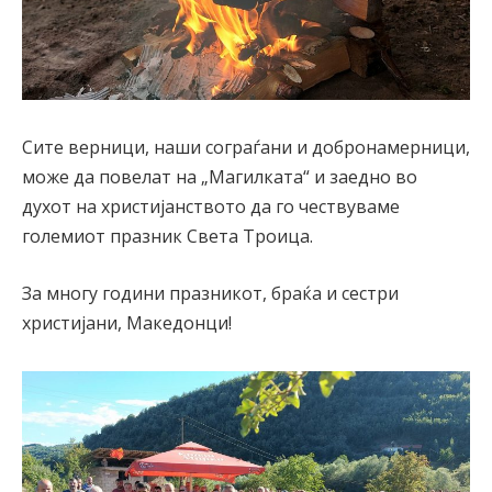
Сите верници, наши сограѓани и добронамерници,
може да повелат на „Магилката“ и заедно во
духот на христијанството да го чествуваме
големиот празник Света Троица.
За многу години празникот, браќа и сестри
христијани, Македонци!