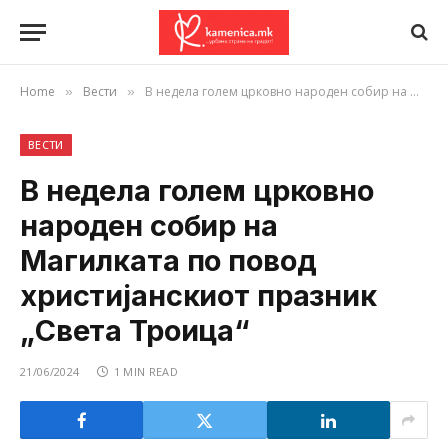
Home
Вести
В недела голем црковно народен собир на Магилката по повод христијанскиот празник „Света Троица“
»
»
ВЕСТИ
В недела голем црковно
народен собир на
Магилката по повод
христијанскиот празник
„Света Троица“
21/06/2024
1 MIN READ