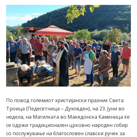
По повод големиот христијански празник Света
Троица (Педесетница – Духовден), на 23. Јуни во
недела, на Магилката во Македонска Каменица ќе
се одржи традиционален црковно народен собир
со послужување на благословен славски ручек за