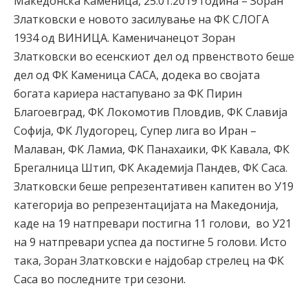
Македонска Каменица, 25.01.2019 година – Зоран
Златковски е новото засилување на ФК СЛОГА
1934 од ВИНИЦА. Каменичанецот Зоран
Златковски во есенскиот дел од првенството беше
дел од ФК Каменица САСА, додека во својата
богата кариера настапувано за ФК Пирин
Благоевград, ФК Локомотив Пловдив, ФК Славија
Софија, ФК Лудогорец, Супер лига во Иран –
Малаван, ФК Ламиа, ФК Панахаики, ФК Кавала, ФК
Брегалница Штип, ФК Академија Пандев, ФК Саса.
Златковски беше репрезентативен капитен во У19
категорија во репрезентацијата на Македонија,
каде на 19 натпревари постигна 11 голови, во У21
на 9 натпревари успеа да постигне 5 голови. Исто
така, Зоран Златковски е најдобар стрелец на ФК
Саса во последните три сезони.