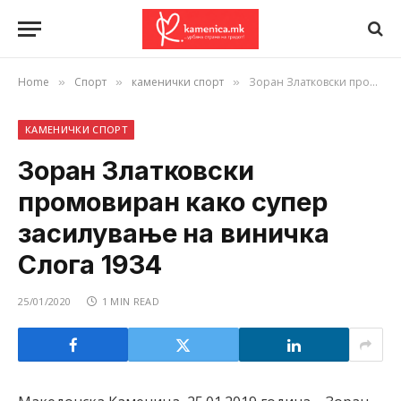
Home
Спорт
каменички спорт
Зоран Златковски промовиран како супер засилување на виничка Слога 1934
»
»
»
КАМЕНИЧКИ СПОРТ
Зоран Златковски
промовиран како супер
засилување на виничка
Слога 1934
25/01/2020
1 MIN READ