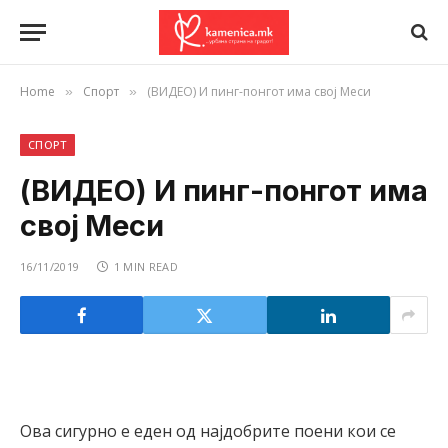
Home
Спорт
(ВИДЕО) И пинг-понгот има свој Меси
»
»
СПОРТ
(ВИДЕО) И пинг-понгот има
свој Меси
16/11/2019
1 MIN READ
Ова сигурно е еден од најдобрите поени кои се