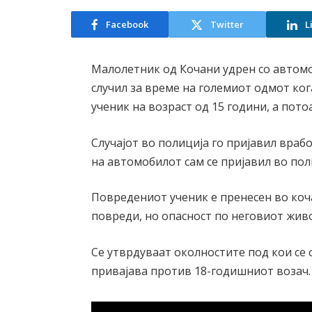
Facebook
Twitter
L
Малолетник од Кочани удрен со автом
случил за време на големиот одмот ког
ученик на возраст од 15 години, а пото
Случајот во полиција го пријавил враб
на автомобилот сам се пријавил во пол
Повредениот ученик е пренесен во коч
повреди, но опасност по неговиот жив
Се утврдуваат околностите под кои се с
привајава против 18-годишниот возач.