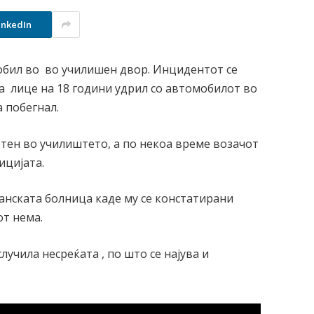
inkedIn
обил во во училишен двор. Инцидентот се
а лице на 18 години удрил со автомобилот во
а побегнал.
отен во училиштето, а по некоа време возачот
ицијата.
анската болница каде му се констатирани
от нема.
лучила несреќата , по што се најува и