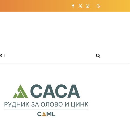
Facebook
X
Instagram
(Twitter)
КТ