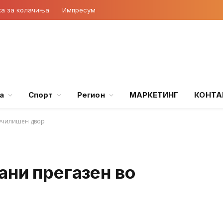
ка за колачиња
Импресум
а
Спорт
Регион
МАРКЕТИНГ
КОНТА
 училишен двор
ани прегазен во