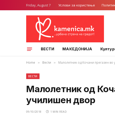
Friday, August 7
Услови за користење
Полити
ВЕСТИ
МАКЕДОНИЈА
Култур
Home
Вести
Малолетник од Кочани прегазен во
»
»
ВЕСТИ
Малолетник од Коч
училишен двор
09/10/2018
1 MIN READ