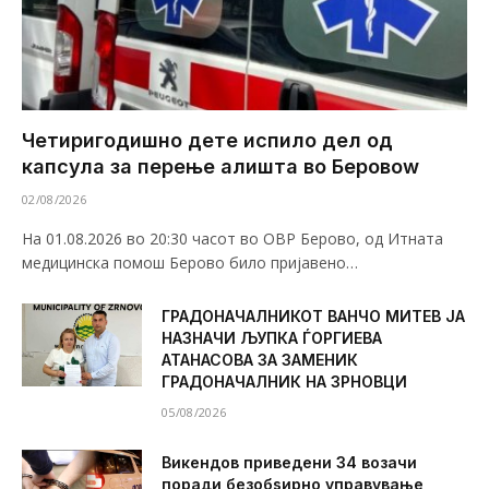
Четиригодишно дете испило дел од
капсула за перење алишта во Беровоw
02/08/2026
На 01.08.2026 во 20:30 часот во ОВР Берово, од Итната
медицинска помош Берово било пријавено…
ГРАДОНАЧАЛНИКОТ ВАНЧО МИТЕВ ЈА
НАЗНАЧИ ЉУПКА ЃОРГИЕВА
АТАНАСОВА ЗА ЗАМЕНИК
ГРАДОНАЧАЛНИК НА ЗРНОВЦИ
05/08/2026
Викендов приведени 34 возачи
поради безобѕирно управување