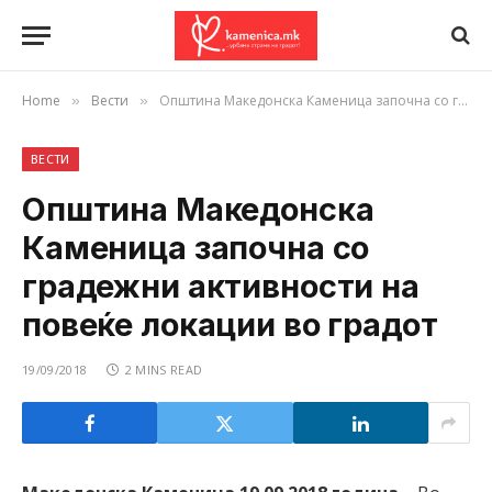
Home
Вести
Општина Македонска Каменица започна со градежни активности на повеќе локации во градот
»
»
ВЕСТИ
Општина Македонска
Каменица започна со
градежни активности на
повеќе локации во градот
19/09/2018
2 MINS READ