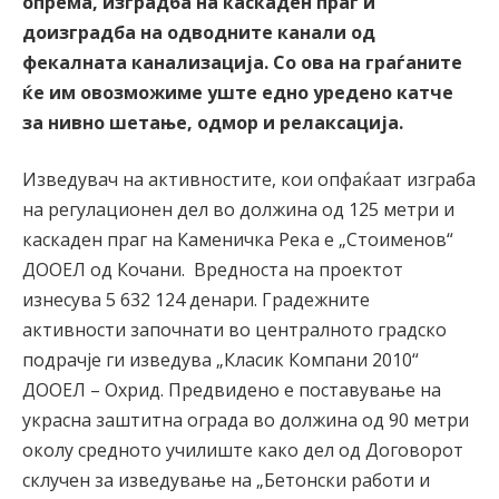
опрема, изградба на каскаден праг и
доизградба на одводните канали од
фекалната канализација. Со ова на граѓаните
ќе им овозможиме уште едно уредено катче
за нивно шетање, одмор и релаксација.
Изведувач на активностите, кои опфаќаат изграба
на регулационен дел во должина од 125 метри и
каскаден праг на Каменичка Река е „Стоименов“
ДООЕЛ од Кочани. Вредноста на проектот
изнесува 5 632 124 денари. Градежните
активности започнати во централното градско
подрачје ги изведува „Класик Компани 2010“
ДООЕЛ – Охрид. Предвидено е поставување на
украсна заштитна ограда во должина од 90 метри
околу средното училиште како дел од Договорот
склучен за изведување на „Бетонски работи и