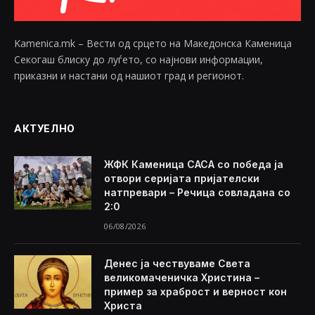
Kamenica.mk – Вести од срцето на Македонска Каменица
Секогаш блиску до луѓето, со најнови информации,
приказни и настани од нашиот град и регионот.
АКТУЕЛНО
ЖФК Каменица САСА со победа ја
отвори серијата пријателски
натпревари – Речица совладана со
2:0
06/08/2026
Денес ја чествуваме Света
великомаченичка Христина –
пример за храброст и верност кон
Христа