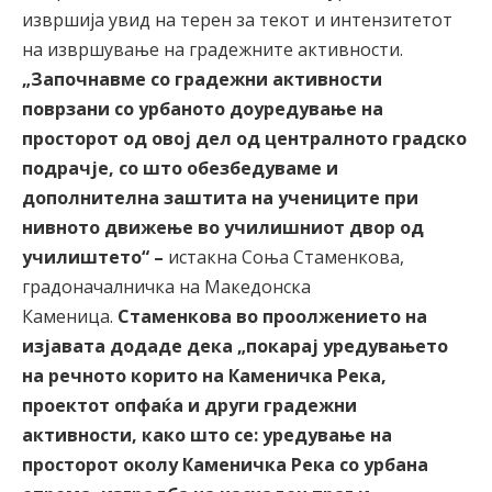
извршија увид на терен за текот и интензитетот
на извршување на градежните активности.
„Започнавме со градежни активности
поврзани со урбаното доуредување на
просторот од овој дел од централното градско
подрачје, со што обезбедуваме и
дополнителна заштита на учениците при
нивното движење во училишниот двор од
училиштето“ –
истакна Соња Стаменкова,
градоначалничка на Македонска
Каменица.
Стаменкова во проолжението на
изјавата додаде дека „покарај уредувањето
на речното корито на Каменичка Река,
проектот опфаќа и други градежни
активности, како што се: уредување на
просторот околу Каменичка Река со урбана