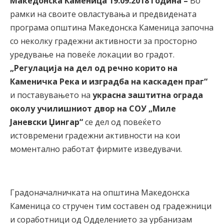
Македонска Каменица 19.09.2018 година –
Во
рамки на своите овластувања и предвидената
програма општина Македонска Каменица започна
со неколку градежни активности за просторно
уредување на повеќе локации во градот.
„Регулација на дел од речно корито на
Каменичка Река и изградба на каскаден праг“
и поставувањето на
украсна заштитна ограда
околу училишниот двор на СОУ „Миле
Јаневски Џингар“
се дел од повеќето
истовремени градежни активности на кои
моментално работат фирмите изведувачи.
Градоначалничката на општина Македонска
Каменица со стручен тим составен од градежници
и соработници од Одделението за урбанизам