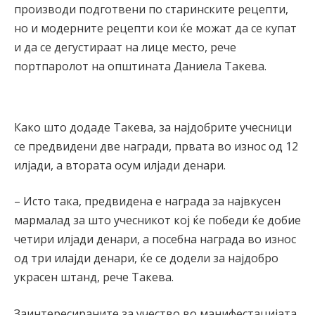
производи подготвени по старинските рецепти,
но и модерните рецепти кои ќе можат да се купат
и да се дегустираат на лице место, рече
портпаролот на општината Даниела Такева.
Како што додаде Такева, за најдобрите учесници
се предвидени две награди, првата во износ од 12
илјади, а втората осум илјади денари.
– Исто така, предвидена е награда за највкусен
мармалад за што учесникот кој ќе победи ќе добие
четири илјади денари, а посебна награда во износ
од три илајди денари, ќе се додели за најдобро
украсен штанд, рече Такева.
Заинтересираните за учество во манифестацијата