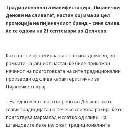
Традиционалната манифестација „Пијанечки
денови на сливата“, настан кој има за цел
промоција на пијанечкиот бренд – сина слива,
ќе се одржи на 21 септември во Делчево.
Како што информираа од општина Делчево, во
рамките на јавниот настан ќе биде прикажан
начинот на подготовката на сите традиционални
производи од слива карактеристични за
Пијанечкиот крај.
– На едно место на отворено во Делчево ќе се
слави традицијата на печење сливова ракија, ќе се
подготвува мармалад и слатко од сливи. На
штандовите ќе се изложат традиционалните