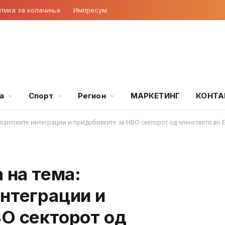
тика за колачиња
Импресум
а
Спорт
Регион
МАРКЕТИНГ
КОНТА
атлантските интеграции и придобивките за НВО секторот од членството во 
 на тема:
нтеграции и
ВО секторот од