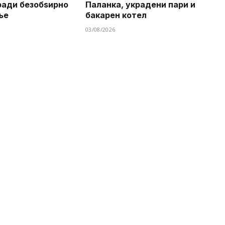
ради безобѕирно
Паланка, украдени пари и
ње
бакарен котел
03/08/2026