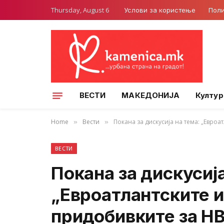
Thursday, August 6
Услови за користење
Поли
ВЕСТИ
МАКЕДОНИЈА
Култур
Home
Вести
Покана за дискусија на тема: „Евро
»
»
ВЕСТИ
Покана за дискусија
„Евроатлантските и
придобивките за Н