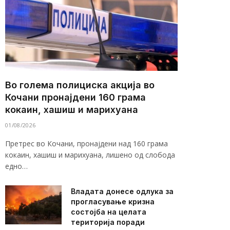
Во голема полициска акција во
Кочани пронајдени 160 грама
кокаин, хашиш и марихуана
01/08/2026
Претрес во Кочани, пронајдени над 160 грама
кокаин, хашиш и марихуана, лишено од слобода
едно…
Владата донесе одлука за
прогласување кризна
состојба на целата
територија поради