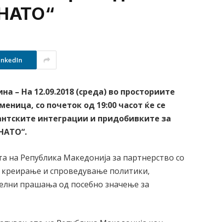
 НАТО“
inkedIn
на – На 12.09.2018 (среда) во просториите
еница, со почеток од 19:00 часот ќе се
антските интеграции и придобивките за
 НАТО“.
та на Република Македонија за партнерство со
а креирање и спроведување политики,
туелни прашања од посебно значење за