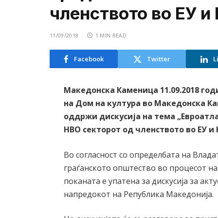
членството во ЕУ и
11/09/2018
1 MIN READ
Facebook
Twitter
L
Македонска Каменица 11.09.2018 годи
на Дом на култура во Македонска Кам
оддржи дискусија на тема „Евроатл
НВО секторот од членството во ЕУ и
Во согласност со определбата на Влада
граѓанското општество во процесот н
поканата е упатена за дискусија за ак
напредокот на Република Македонија.