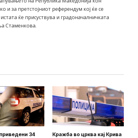
стапувањето на Република Македонија кон
ко и за претстојниот референдум кој ќе се
 истата ќе присуствува и градоначалничката
ња Стаменкова.
приведени 34
Кражба во црква кај Крива