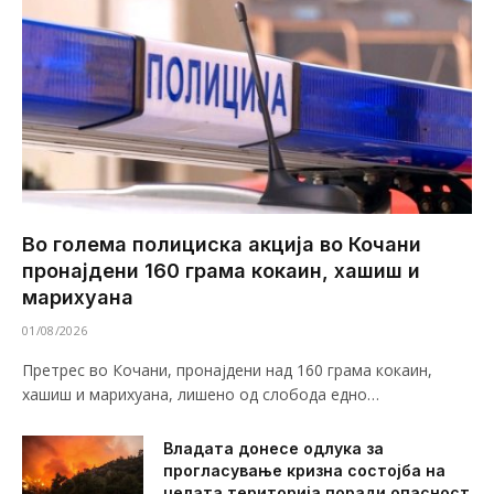
Во голема полициска акција во Кочани
пронајдени 160 грама кокаин, хашиш и
марихуана
01/08/2026
Претрес во Кочани, пронајдени над 160 грама кокаин,
хашиш и марихуана, лишено од слобода едно…
Владата донесе одлука за
прогласување кризна состојба на
целата територија поради опасност