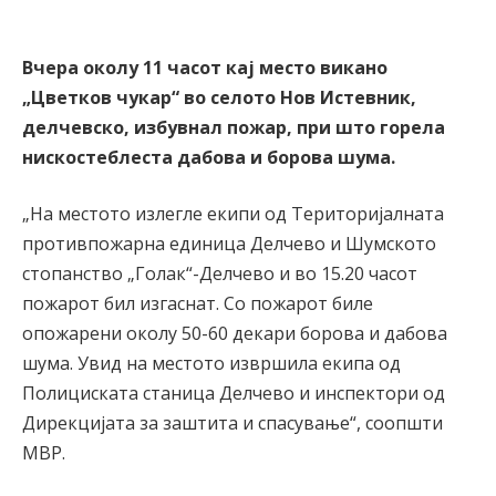
Вчера околу 11 часот кај место викано
„Цветков чукар“ во селото Нов Истевник,
делчевско, избувнал пожар, при што горела
нискостеблеста дабова и борова шума.
„На местото излегле екипи од Територијалната
противпожарна единица Делчево и Шумското
стопанство „Голак“-Делчево и во 15.20 часот
пожарот бил изгаснат. Со пожарот биле
опожарени околу 50-60 декари борова и дабова
шума. Увид на местото извршила екипа од
Полициската станица Делчево и инспектори од
Дирекцијата за заштита и спасување“, соопшти
МВР.