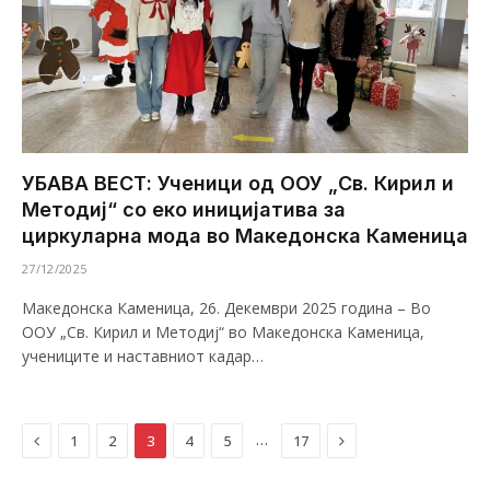
УБАВА ВЕСТ: Ученици од ООУ „Св. Кирил и
Методиј“ со еко иницијатива за
циркуларна мода во Македонска Каменица
27/12/2025
Македонска Каменица, 26. Декември 2025 година – Во
ООУ „Св. Кирил и Методиј“ во Македонска Каменица,
учениците и наставниот кадар…
Previous
Next
…
1
2
3
4
5
17