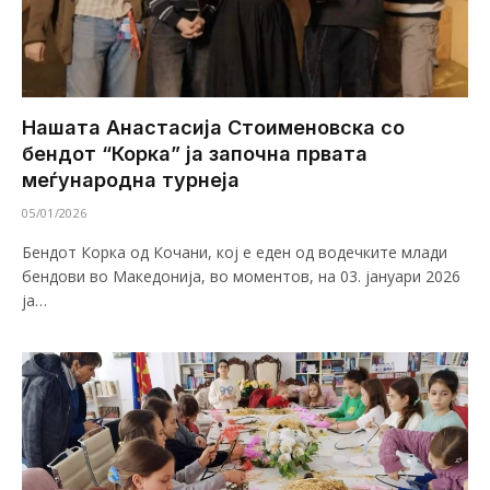
Нашата Анастасија Стоименовска со
бендот “Корка” ја започна првата
меѓународна турнеја
05/01/2026
Бендот Корка од Кочани, кој е еден од водечките млади
бендови во Македонија, во моментов, на 03. јануари 2026
ја…