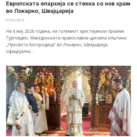
Европската епархија се стекна со нов храм
во Локарно, Швајцарија
07/05/2026
На 6 мај 2026 година, на големиот христијански празник
Ѓурѓовден, Македонската православна црковна општина
„Пресвета Богородица“ во Локарно, Швајцарија,
официјално…