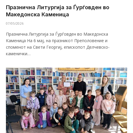
Празнична Литургија за Ѓурѓовден во
Македонска Каменица
07/05/2026
Празнична Литургија за Ѓурѓовден во Македонска
Каменица На 6 мај, на празникот Преполовение и
споменот на Свети Георгиј, епископот Делчевско-
каменички…