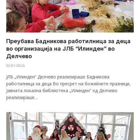
Преубава Бадникова работилница за деца
во организација на ЈЛБ “Илинден” во
Делчево
02/01/2026
ЈЛБ „Илинден“ Делчево реализираше Бадникова
работилница за деца Во пресрет на божиќните празници,
Јавната локална библиотека „Илинден“ од Делчево
реализираше…