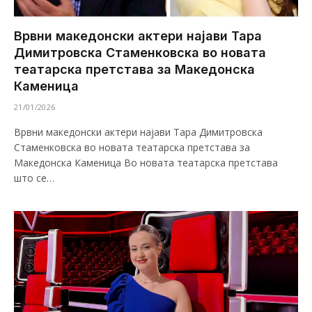
Врвни македонски актери најави Тара
Димитровска Стаменковска во новата
театарска претстава за Македонска
Каменица
21/01/2026
Врвни македонски актери најави Тара Димитровска
Стаменковска во новата театарска претстава за
Македонска Каменица Во новата театарска претстава
што се…