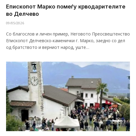
Епископот Марко помеѓу крводарителите
во Делчево
09/05/2026
Со благослов и личен пример, Неговото Преосвештенство
Епископот Делчевско-каменички г. Марко, заедно со дел
од братството и верниот народ, уште…