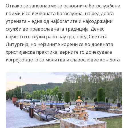
Откако се запознавме со основните богослужбени
поими и со вечерната богослужба, на ред доаѓа
утрената – една од најбогатите и најсодржајни
служби во православната традиција. Денес
најчесто се служи рано наутро, пред Светата
Литургија, но нејзините корени се во древната
христијанска практика: верните го дочекувале
изгрејсонцето со молитва и славословие кон Бога.