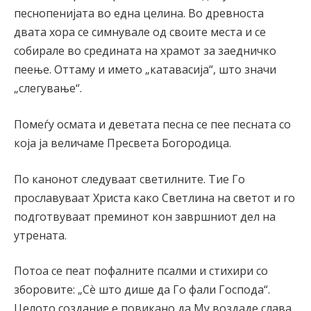
песнопенијата во една целина. Во древноста
двата хора се симнувале од своите места и се
собирале во средината на храмот за заедничко
пеење. Оттаму и името „катавасија“, што значи
„слегување“.
Помеѓу осмата и деветата песна се пее песната со
која ја величаме Пресвета Богородица.
По канонот следуваат светилните. Тие Го
прославуваат Христа како Светлина на светот и го
подготвуваат преминот кон завршниот дел на
утрената.
Потоа се пеат пофалните псалми и стихири со
зборовите: „Сè што дише да Го фали Господа“.
Целото создание е повикано да Му воздаде слава