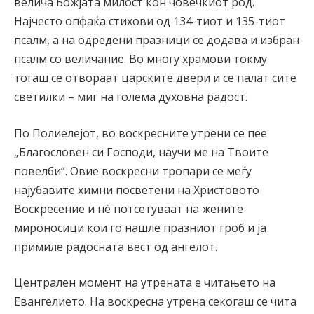
велича Божјата милост кон човечкиот род.
Најчесто опфаќа стихови од 134-тиот и 135-тиот
псалм, а на одредени празници се додава и избран
псалм со величание. Во многу храмови токму
тогаш се отвораат царските двери и се палат сите
светилки – миг на голема духовна радост.
По Полиелејот, во воскресните утрени се пее
„Благословен си Господи, научи ме на Твоите
повелби“. Овие воскресни тропари се меѓу
најубавите химни посветени на Христовото
Воскресение и нè потсетуваат на жените
мироносици кои го нашле празниот гроб и ја
примиле радосната вест од ангелот.
Централен момент на утрената е читањето на
Евангелието. На воскресна утрена секогаш се чита