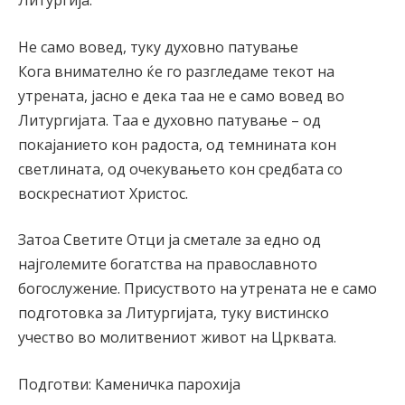
Литургија.
Не само вовед, туку духовно патување
Кога внимателно ќе го разгледаме текот на
утрената, јасно е дека таа не е само вовед во
Литургијата. Таа е духовно патување – од
покајанието кон радоста, од темнината кон
светлината, од очекувањето кон средбата со
воскреснатиот Христос.
Затоа Светите Отци ја сметале за едно од
најголемите богатства на православното
богослужение. Присуството на утрената не е само
подготовка за Литургијата, туку вистинско
учество во молитвениот живот на Црквата.
Подготви: Каменичка парохија