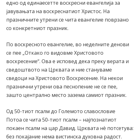
едно од единаесетте воскресни евангелија за
јавувањата на воскреснатиот Христос. На
празничните утрени се чита евангелие поврзано
со конкретниот празник.
По воскресното евангелие, во неделните денови
се пее „Откако го видовме Христовото
воскресение“. Ова е исповед дека преку верата и
сведоштвото на Црквата и ние стануваме
сведоци на Христовото Воскресение. На некои
празнични утрени ова песнопение не се пее,
зашто централно место зазема самиот празник.
Од 50-тиот псалм до Големото славословие
Потоа се чита 50-тиот псалм – најпознатиот
покаен псалм на цар Давид. Црквата нè потсетува:
без покајание нема вистинска духовна радост.