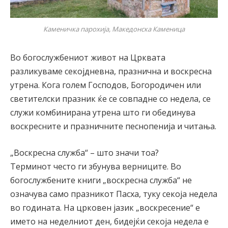
Каменичка парохија, Македонска Каменица
Во богослужбениот живот на Црквата
разликуваме секојдневна, празнична и воскресна
утрена. Кога голем Господов, Богородичен или
светителски празник ќе се совпадне со недела, се
служи комбинирана утрена што ги обединува
воскресните и празничните песнопенија и читања.
„Воскресна служба“ – што значи тоа?
Терминот често ги збунува верниците. Во
богослужбените книги „воскресна служба“ не
означува само празникот Пасха, туку секоја недела
во годината. На црковен јазик „воскресение“ е
името на неделниот ден, бидејќи секоја недела е