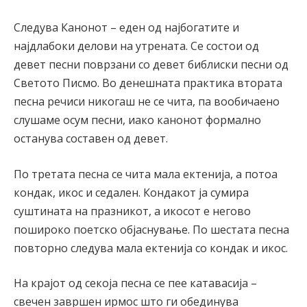
Следува Канонот – еден од најбогатите и
најдлабоки делови на утрената. Се состои од
девет песни поврзани со девет библиски песни од
Светото Писмо. Во денешната практика втората
песна речиси никогаш не се чита, па вообичаено
слушаме осум песни, иако канонот формално
останува составен од девет.
По третата песна се чита мала ектенија, а потоа
кондак, икос и седален. Кондакот ја сумира
суштината на празникот, а икосот е негово
пошироко поетско објаснување. По шестата песна
повторно следува мала ектенија со кондак и икос.
На крајот од секоја песна се пее катавасија –
свечен завршен ирмос што ги обединува