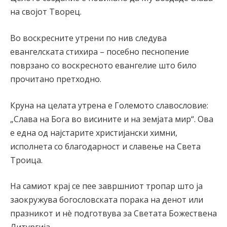
на својот Творец.
Во воскресните утрени по нив следува
евангелската стихира – посебно песнопение
поврзано со воскресното евангелие што било
прочитано претходно.
Круна на целата утрена е Големото славословие:
„Слава на Бога во висините и на земјата мир“. Ова
е една од најстарите христијански химни,
исполнета со благодарност и славење на Света
Троица.
На самиот крај се пее завршниот тропар што ја
заокружува богословската порака на денот или
празникот и нè подготвува за Светата Божествена