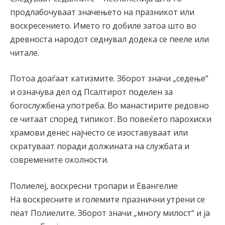
продлабочуваат значењето на празникот или
воскресението. Името го добиле затоа што во
древноста народот седнувал додека се пееле или
читале.
Потоа доаѓаат катизмите. Зборот значи „седење“
и означува дел од Псалтирот поделен за
богослужбена употреба. Во манастирите редовно
се читаат според типикот. Во повеќето парохиски
храмови денес најчесто се изоставуваат или
скратуваат поради должината на службата и
современите околности.
Полиелеј, воскресни тропари и Евангелие
На воскресните и големите празнични утрени се
пеат Полиелите. Зборот значи „многу милост“ и ја