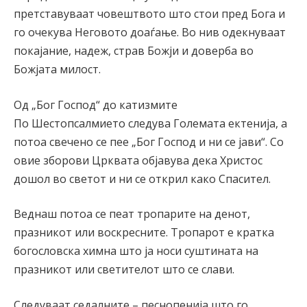
претставуваат човештвото што стои пред Бога и
го очекува Неговото доаѓање. Во нив одекнуваат
покајание, надеж, страв Божји и доверба во
Божјата милост.
Од „Бог Господ“ до катизмите
По Шестопсалмието следува Големата ектенија, а
потоа свечено се пее „Бог Господ и ни се јави“. Со
овие зборови Црквата објавува дека Христос
дошол во светот и ни се открил како Спасител.
Веднаш потоа се пеат тропарите на денот,
празникот или воскресните. Тропарот е кратка
богословска химна што ја носи суштината на
празникот или светителот што се слави.
Следуваат седалните – песнопенија што го