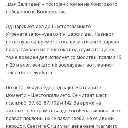
„мал Велигден“ – постојан спомен на Христовото
победоносно Воскресение.
Од царскиот дел до Шестопсалмието
Утрената започнува со т.н. царски дел. Називот
потекнува од времето кога византиските цареви
присуствувале на почетокот од службата. Денес
тоа е воведен дел исполнет со молитви, псалми 19
и 20 и возгласи што нè воведуваат во главниот
тек на богослужбата.
По него следува еден од највпечатливите
моменти – Шестопсалмието. Се читаат шест
псалми: 3, 37, 62, 87, 102 и 142. За време на
читањето во храмот владее особена тишина: не се
прават поклони, не се палат свеќи, не се движи
народот. Светите Отци учат дека овие псалми го