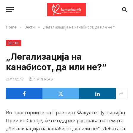
Home
Вести
„Легализација на канабисот, да или не?“
»
»
ВЕСТИ
„Легализација на
канабисот, да или не?“
24/11/2017
1 MIN READ
Во просториите на Правниот Факултет Јустинијан
Први во Скопје, ќе се оддржи расправа на темата
„Легализација на канабисот, да или не?“. Дебатата