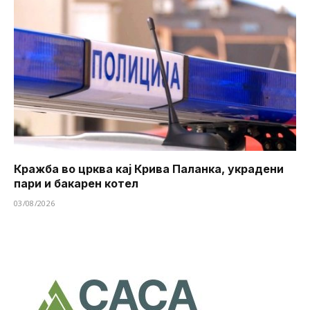
Кражба во црква кај Крива Паланка, украдени
пари и бакарен котел
03/08/2026