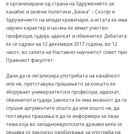
е организирана од страна на Здружението за
канабис и зелени политики „Билка“ – Скопје и
Здружението на млади кривичари, а истата ќе има
научен карактер и на неа ќе земат учество
професори, судија, адвокат и обвинител. Дебатата
ќе се одржи на 12 декември 2017 година, во 12
часот, во салата на Наставно-научнитот совет при
Правниот факултет.
Дали да се легализира употребата на канабисот
или не, претставува прашањето за коешто ќе
зборуваат универзитетски професори, адвокат,
обвинител и судија. Јавноста ќе има можност да ги
слушне аргументите зошто да или зошто не, да
поставува прашања и да се информира за оваа
тема која во западноевропските држави веќе се
решава со законско одобрување за употреба на