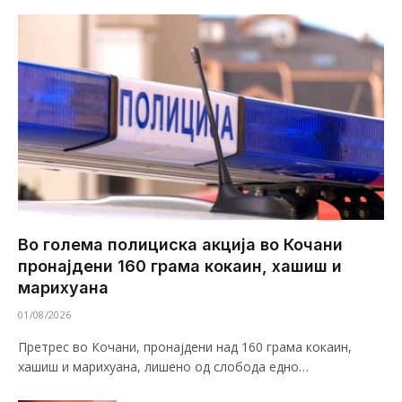
Во голема полициска акција во Кочани
пронајдени 160 грама кокаин, хашиш и
марихуана
01/08/2026
Претрес во Кочани, пронајдени над 160 грама кокаин,
хашиш и марихуана, лишено од слобода едно…