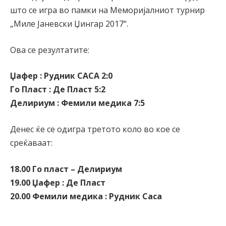
што се игра во памки на Меморијалниот турнир
„Миле Јаневски Џингар 2017“.
Ова се резултатите:
Џафер : Рудник САСА 2:0
Го Пласт : Де Пласт 5:2
Делириум : Фемили медика 7:5
Денес ќе се одигра третото коло во кое се
среќаваат:
18.00 Го пласт – Делириум
19.00 Џафер : Де Пласт
20.00 Фемили медика : Рудник Саса