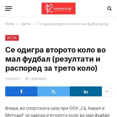
Home
Вести
Се одигра второто коло во мал фудбал (резултати и распоред за трето коло)
»
»
ВЕСТИ
Се одигра второто коло во
мал фудбал (резултати и
распоред за трето коло)
17/05/2017
1 MIN READ
Вчера, во спортската сала при ООУ „Св. Кирил и
Методиј“ се одигра и второто коло во мал фудбал