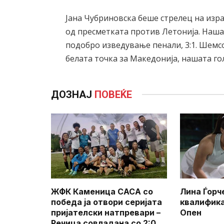
Јана Чубриновска беше стрелец на из
од пресметката против Летонија. Наша
подобро изведување пенали, 3:1. Шемсо
белата точка за Македонија, нашата г
ДОЗНАЈ
ПОВЕЌЕ
ЖФК Каменица САСА со
Лина Ѓорч
победа ја отвори серијата
квалифик
пријателски натпревари –
Опен
Речица совладана со 2:0