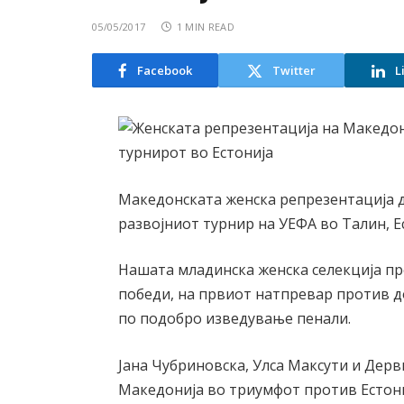
05/05/2017
1 MIN READ
Facebook
Twitter
L
Македонската женска репрезентација д
развојниот турнир на УЕФА во Талин, Е
Нашата младинска женска селекција п
победи, на првиот натпревар против до
по подобро изведување пенали.
Јана Чубриновска, Улса Максути и Дерв
Македонија во триумфот против Естони