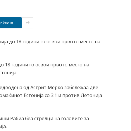
inkedIn
о 18 години го освои првото место на
стонија.
редводена од Астрит Мерко забележаа две
маќинот Естонија со 3:1 и против Летонија
иши Рабиа беа стрелци на головите за
ја.