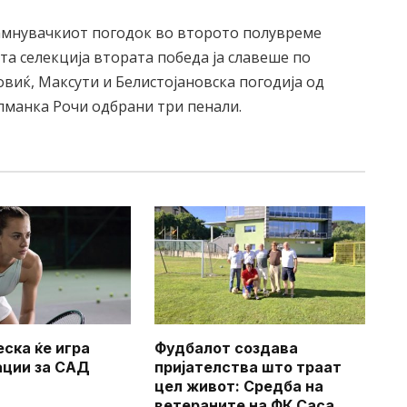
рамнувачкиот погодок во второто полувреме
та селекција втората победа ја славеше по
виќ, Максути и Белистојановска погодија од
олманка Рочи одбрани три пенали.
еска ќе игра
Фудбалот создава
ации за САД
пријателства што траат
цел живот: Средба на
ветераните на ФК Саса