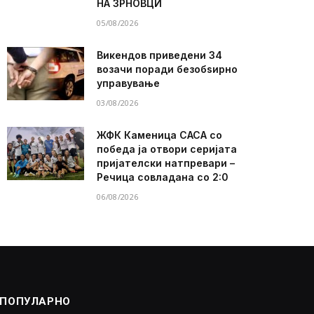
НА ЗРНОВЦИ
05/08/2026
Викендов приведени 34
возачи поради безобѕирно
управување
03/08/2026
ЖФК Каменица САСА со
победа ја отвори серијата
пријателски натпревари –
Речица совладана со 2:0
06/08/2026
ПОПУЛАРНО