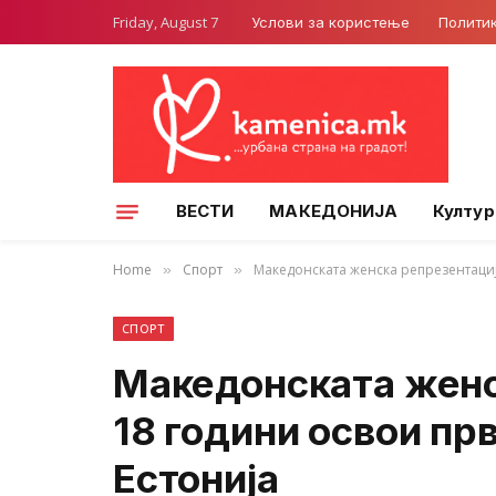
Friday, August 7
Услови за користење
Полити
ВЕСТИ
МАКЕДОНИЈА
Култур
Home
Спорт
Македонската женска репрезентациј
»
»
СПОРТ
Македонската женс
18 години освои пр
Естонија