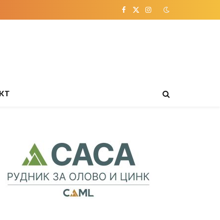
Facebook
X
Instagram
(Twitter)
КТ