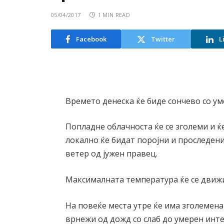
05/04/2017
1 MIN READ
Facebook
Twitter
L
Времето денеска ќе биде сончево со ум
Попладне облачноста ќе се зголеми и 
локално ќе бидат поројни и проследени
ветер од јужен правец.
Максималната температура ќе се движи 
На повеќе места утре ќе има зголемен
врнежи од дожд со слаб до умерен инте