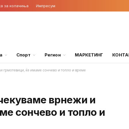
ка за колачиња
Импресум
а
Спорт
Регион
МАРКЕТИНГ
КОНТА
и грмотевици, ќе имаме сончево и топло и време
чекуваме врнежи и
ме сончево и топло и