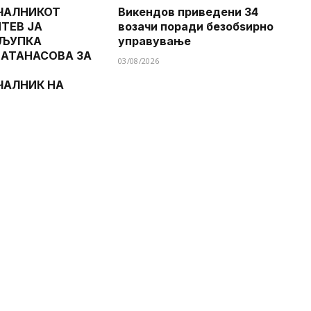
ЧАЛНИКОТ
Викендов приведени 34
ТЕВ ЈА
возачи поради безобѕирно
 ЉУПКА
управување
 АТАНАСОВА ЗА
03/08/2026
ЧАЛНИК НА