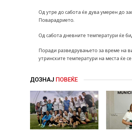
Од утре до сабота ќе дува умерен до з
Поварадрието.
Од сабота дневните температури ќе би
Поради разведрувањето за време на в
утринските температури на места ќе се
ДОЗНАЈ
ПОВЕЌЕ