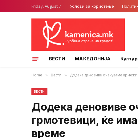
Friday, August 7
Услови за користење
Полити
ВЕСТИ
МАКЕДОНИЈА
Култур
Home
Вести
Додека деновиве очекуваме врнежи 
»
»
ВЕСТИ
Додека деновиве о
грмотевици, ќе има
време