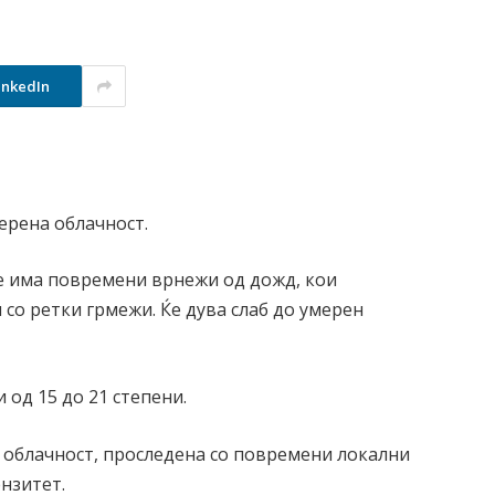
inkedIn
ерена облачност.
ќе има повремени врнежи од дожд, кои
 со ретки грмежи. Ќе дува слаб до умерен
од 15 до 21 степени.
а облачност, проследена со повремени локални
нзитет.