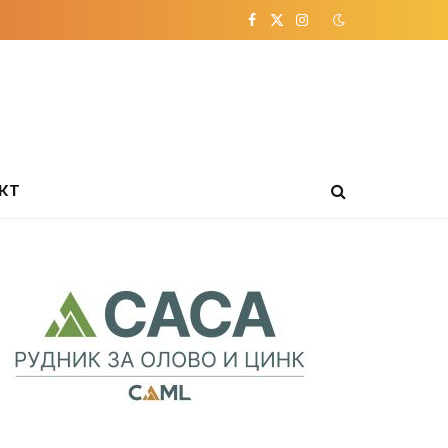
Facebook
X
Instagram
(Twitter)
КТ