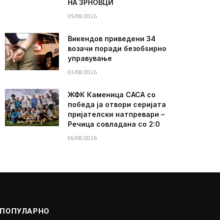
НА ЗРНОВЦИ
05/08/2026
Викендов приведени 34
возачи поради безобѕирно
управување
03/08/2026
ЖФК Каменица САСА со
победа ја отвори серијата
пријателски натпревари –
Речица совладана со 2:0
06/08/2026
ПОПУЛАРНО