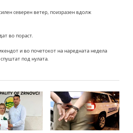
асилен северен ветер, поизразен вдолж
дат во пораст.
икендот и во почетокот на наредната недела
 спуштат под нулата.