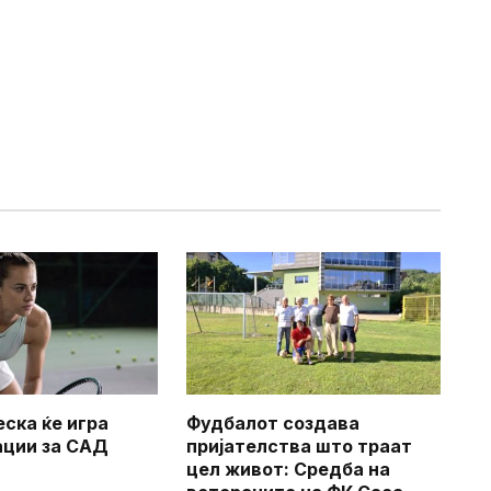
еска ќе игра
Фудбалот создава
ации за САД
пријателства што траат
цел живот: Средба на