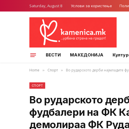
Saturday, August 8
Услови за користење
Поли
ВЕСТИ
МАКЕДОНИЈА
Култур
Home
Спорт
Во рударското дерби најмладите ф
»
»
СПОРТ
Во рударското дер
фудбалери на ФК К
демолираа ФК Руда