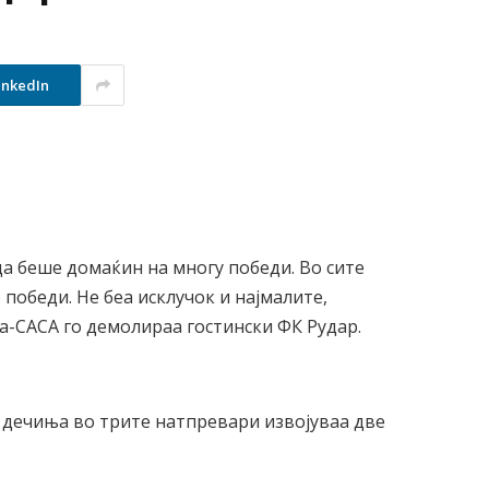
inkedIn
 беше домаќин на многу победи. Во сите
победи. Не беа исклучок и најмалите,
-САСА го демолираа гостински ФК Рудар.
 дечиња во трите натпревари извојуваа две