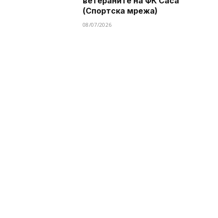
ветераните на ФК Саса
(Спортска мрежа)
08/07/2026