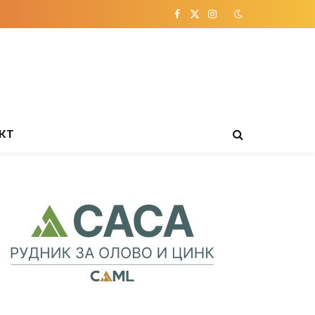
Facebook
X
Instagram
(Twitter)
КТ