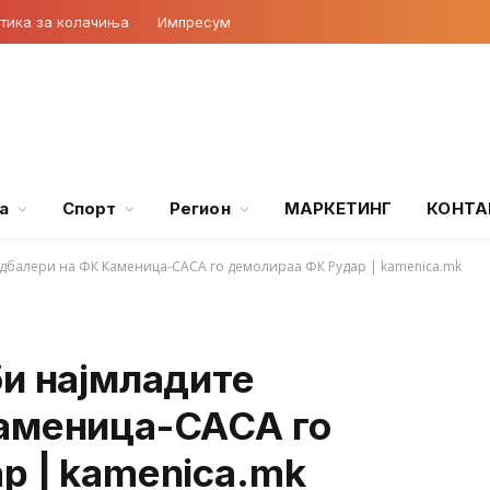
тика за колачиња
Импресум
а
Спорт
Регион
МАРКЕТИНГ
КОНТА
удбалери на ФК Каменица-САСА го демолираа ФК Рудар | kamenica.mk
би најмладите
аменица-САСА го
р | kamenica.mk