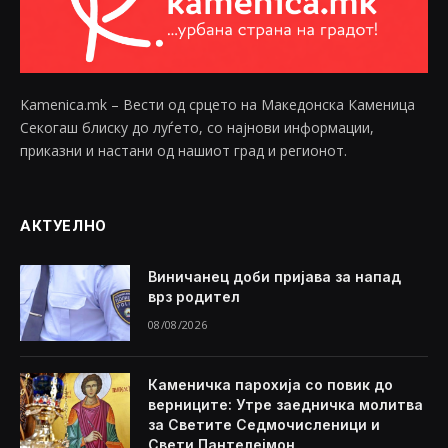
Kamenica.mk – Вести од срцето на Македонска Каменица
Секогаш блиску до луѓето, со најнови информации,
приказни и настани од нашиот град и регионот.
АКТУЕЛНО
Виничанец доби пријава за напад
врз родител
08/08/2026
Каменичка парохија со повик до
верниците: Утре заедничка молитва
за Светите Седмочисленици и
Свети Пантелејмон