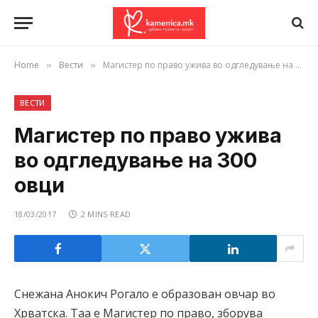
Home
Вести
Магистер по право ужива во одгледување на 300 овци
»
»
ВЕСТИ
Магистер по право ужива
во одгледување на 300
овци
18/03/2017
2 MINS READ
Снежана Анокич Рогало е образован овчар во
Хрватска. Таа е Магистер по право, зборува