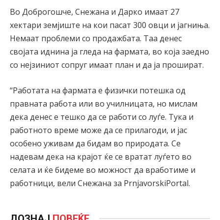
Во Доброгошче, Снежана и Дарко имаат 27
хектари земјиште на кои пасат 300 овци и јагниња.
Немаат проблеми со продажбата. Таа денес
својата иднина ја гледа на фармата, во која заедно
со нејзиниот сопруг имаат план и да ја прошират.
“Работата на фармата е физички потешка од
правната работа или во училницата, но мислам
дека денес е тешко да се работи со луѓе. Тука и
работното време може да се прилагоди, и јас
особено уживам да бидам во природата. Се
надевам дека на крајот ќе се вратат луѓето во
селата и ќе бидеме во можност да вработиме и
работници, вели Снежана за PrnjavorskiPortal.
ДОЗНАЈ
ПОВЕЌЕ