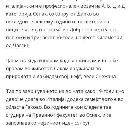
италијански и е професионален возач на А, Б, Ц и Д
категорија. Сепак, со сопругот Дарко во
последните неколку години се посветени на
овците и својата фарма во Доброгошче, село со
пет куќи и тринаесет жители, на десет километри
од Чаглин.
“Јас можам да изберам каде да живеам и што ќе
правам во животот. Сакам да уживам во
природата и да бидам свој шеф”, вели Снежана.
Таа по завршувањето на војната како 19-годишно
девојче доаѓа во Италија, додека семејството е во
областа Ѓаково. Во годините кои следеле таа
студира на Правниот факултет во Осиек, и се
запознава со нејзиниот иден сопруг.