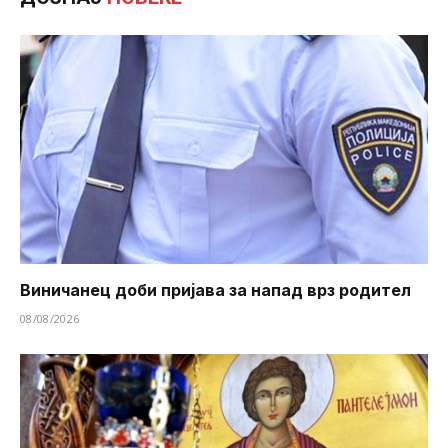
Виничанец доби пријава за напад врз родител
08/08/2026