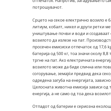
отпечаток. Напротив, загадувањето са
потрошувачот.
Срцето на секое електрично возило е б
литиум, кобалт, никел и други ретки м
уништување почви и води и создаваат 
возилото да излезе на пат. Производс
просечен емисиски отпечаток од 17,6 k
батерија од 500 кг, тоа значи околу 8,
тргне на пат. Ако електричната енергија
возилото може да биде слична или пов
согорување, земајќи предвид дека секо
одредена загуба на енергијата, зависн
Целосната животна емисија зависи од 
енергија, а не само од тоа дека возилот
Отпадот од батерии е сериозна еколош