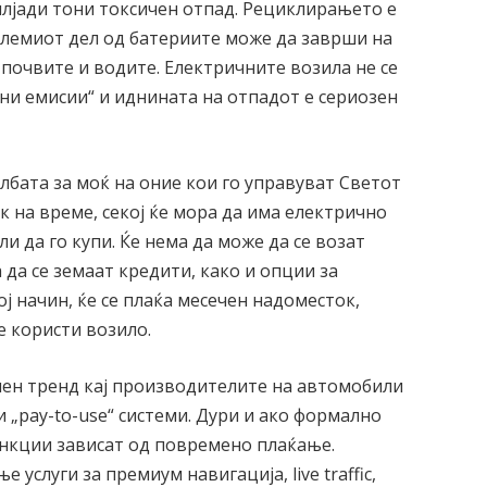
илјади тони токсичен отпад. Рециклирањето е
олемиот дел од батериите може да заврши на
почвите и водите. Електричните возила не се
ени емисии“ и иднината на отпадот е сериозен
елбата за моќ на оние кои го управуват Светот
к на време, секој ќе мора да има електрично
ли да го купи. Ќе нема да може да се возат
 да се земаат кредити, како и опции за
тој начин, ќе се плаќа месечен надоместок,
е користи возило.
лен тренд кај производителите на автомобили
 „pay-to-use“ системи. Дури и ако формално
функции зависат од повремено плаќање.
услуги за премиум навигација, live traffic,