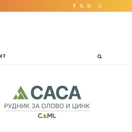
Facebook
X
Instagram
(Twitter)
КТ