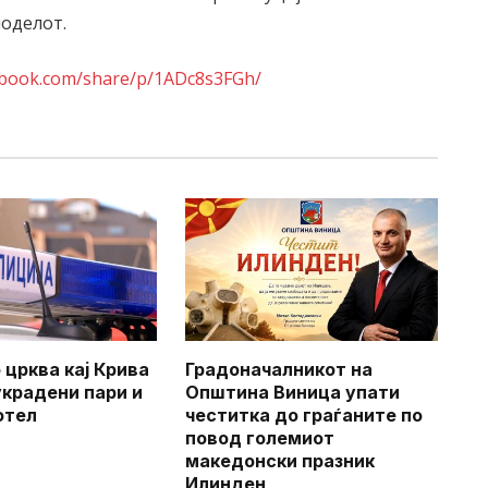
моделот.
ebook.com/share/p/1ADc8s3FGh/
 црква кај Крива
Градоначалникот на
украдени пари и
Општина Виница упати
отел
честитка до граѓаните по
повод големиот
македонски празник
Илинден