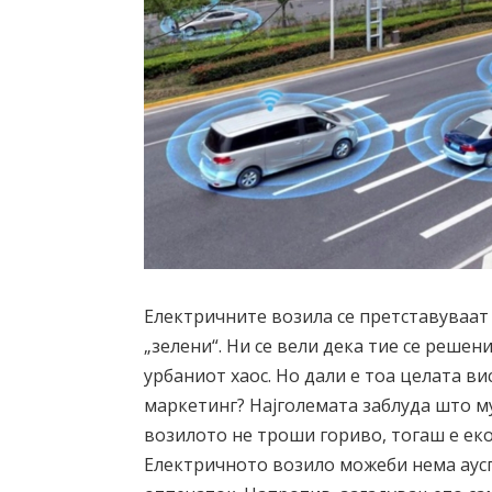
Електричните возила се претставуваат 
„зелени“. Ни се вели дека тие се реше
урбаниот хаос. Но дали е тоа целата в
маркетинг? Најголемата заблуда што му
возилото не троши гориво, тогаш е ек
Електричното возило можеби нема аусп