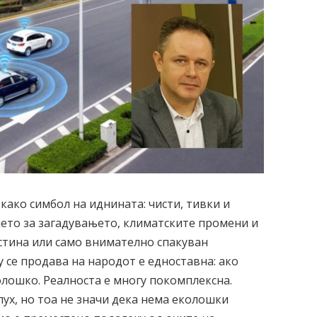
како симбол на иднината: чисти, тивки и
нието за загадувањето, климатските промени и
истина или само внимателно спакуван
 се продава на народот е едноставна: ако
олошко. Реалноста е многу покомплексна.
ух, но тоа не значи дека нема еколошки