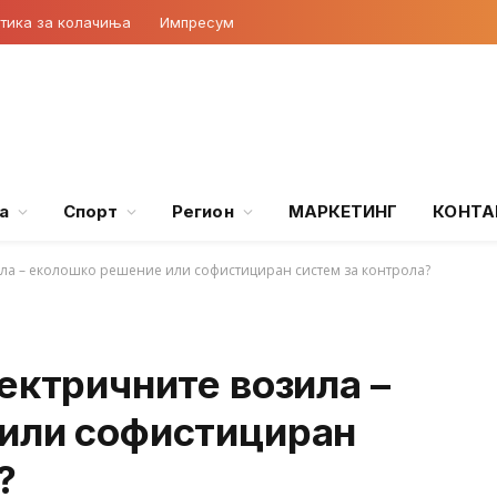
тика за колачиња
Импресум
а
Спорт
Регион
МАРКЕТИНГ
КОНТА
ила – еколошко решение или софистициран систем за контрола?
ектричните возила –
или софистициран
?