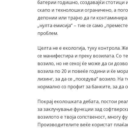
батерии годишно, создавајќи стотици 
скапо и технолошки ограничено, а пог
депонии или трајно да ги контаминира 
„нулта емисија“ – тие се само „премест
проблем.
Целта не е екологија, туку контрола. Ж
се манифестира и преку возилата. Со те
возило, но не секој ќе може да си дозво
возила по 20 и повеќе години и ќе мора
лизинг, за да се „поседува“ возило. На 
нормално со профит за банките, за да с
Покрај еколошката дебата, постои реа
за заклучување функции зад софтверски
возилото е твоја сопственост, многу 
Производителите веќе користат плаќање 