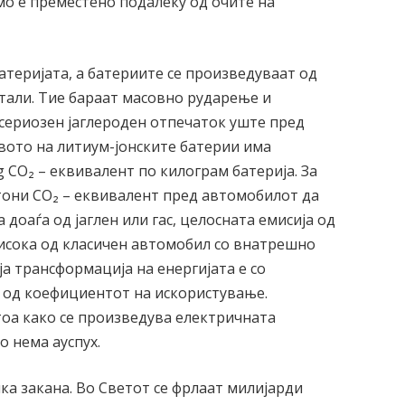
мо е преместено подалеку од очите на
атеријата, а батериите се произведуваат од
етали. Тие бараат масовно рударење и
сериозен јаглероден отпечаток уште пред
твото на литиум-јонските батерии има
g CO₂ – еквивалент по килограм батерија. За
8 тони CO₂ – еквивалент пред автомобилот да
 доаѓа од јаглен или гас, целосната емисија од
исока од класичен автомобил со внатрешно
ја трансформација на енергијата е со
о од коефициентот на искористување.
тоа како се произведува електричната
о нема ауспух.
ка закана. Во Светот се фрлаат милијарди