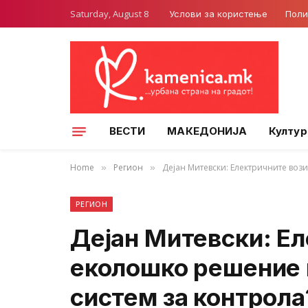
Saturday, August 8
Услови за користење
Поли
ВЕСТИ
МАКЕДОНИЈА
Култур
Home
Регион
Дејан Митевски: Електричните воз
»
»
РЕГИОН
Дејан Митевски: Ел
еколошко решение 
систем за контрола