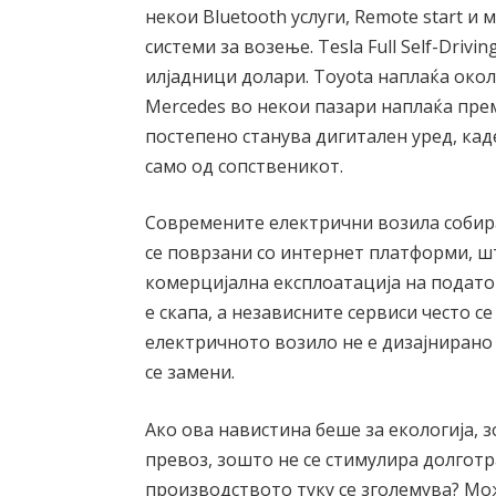
некои Bluetooth услуги, Remote start и
системи за возење. Tesla Full Self-Driv
илјадници долари. Toyota наплаќа окол
Mercedes во некои пазари наплаќа пре
постепено станува дигитален уред, кад
само од сопственикот.
Современите електрични возила собира
се поврзани со интернет платформи, 
комерцијална експлоатација на подато
е скапа, а независните сервиси често с
електричното возило не е дизајнирано д
се замени.
Ако ова навистина беше за екологија, 
превоз, зошто не се стимулира долготр
производството туку се зголемува? Мож