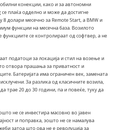
 мобилни конекции, како и за автономни
ing се плаќа одделно и може да достигне
у 8 долари месечно за Remote Start, а BMW и
миум функции на месечна база. Возилото
е функциите се контролираат од софтвер, а не
ат податоци за локација и стил на возење и
што отвора прашања за приватност и
ците. Батеријата има ограничен век, замената
е исклучени. За разлика од класичните возила,
а трае 20 до 30 години, па и повеќе, туку да
зошто не се инвестира масовно во јавен
ајност и поправка, зошто не се намалува
еби затоа што ова не е револуција за