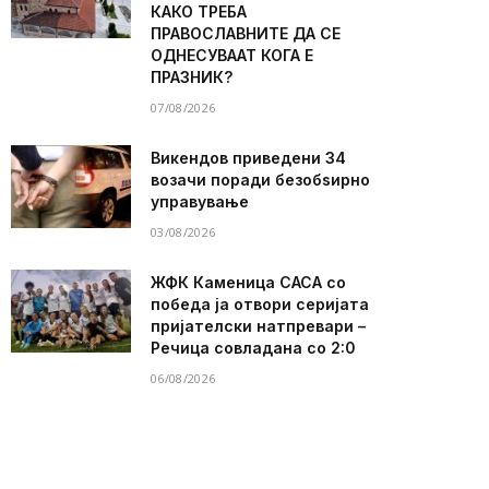
КАКО ТРЕБА
ПРАВОСЛАВНИТЕ ДА СЕ
ОДНЕСУВААТ КОГА Е
ПРАЗНИК?
07/08/2026
Викендов приведени 34
возачи поради безобѕирно
управување
03/08/2026
ЖФК Каменица САСА со
победа ја отвори серијата
пријателски натпревари –
Речица совладана со 2:0
06/08/2026