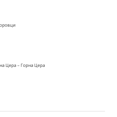
доровци
на Цера – Горна Цера