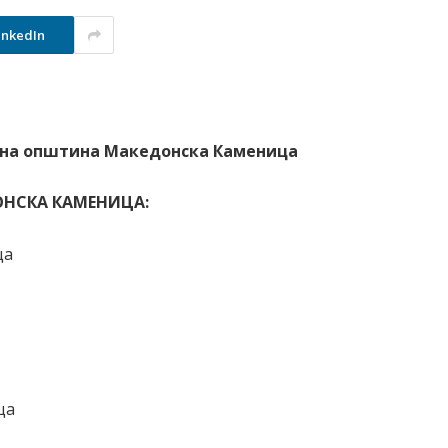
inkedIn
о на општина Македонска Каменица
ОНСКА КАМЕНИЦА:
ца
ца