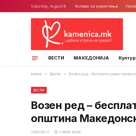
Saturday, August 8
Услови за користење
Поли
ВЕСТИ
МАКЕДОНИЈА
Култур
Home
Вести
Возен ред – бесплатен јавен прево
»
»
ВЕСТИ
Возен ред – бесплат
општина Македонс
15/02/2017
2 MINS READ