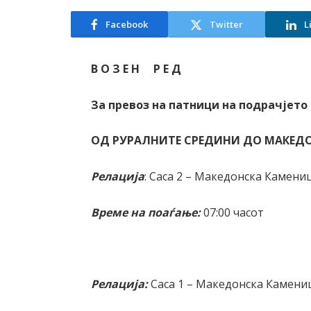
Facebook
Twitter
L
В О З Е Н Р Е Д
За превоз на патници на подрачјет
ОД РУРАЛНИТЕ СРЕДИНИ ДО МАКЕД
Релација
: Саса 2 – Македонска Камени
Време на поаѓање:
07:00 часот
Релација:
Саса 1 – Македонска Камени