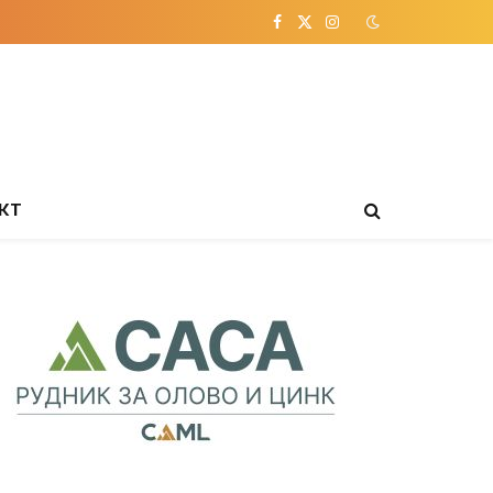
Facebook
X
Instagram
(Twitter)
КТ