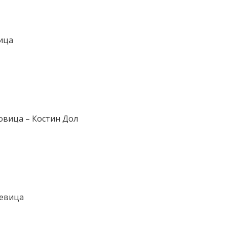
ица
овица – Костин Дол
севица