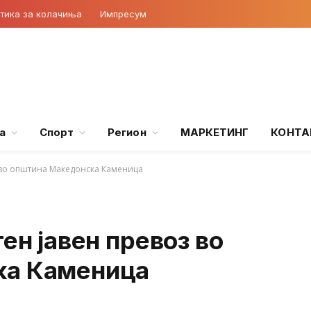
тика за колачиња
Импресум
а
Спорт
Регион
МАРКЕТИНГ
КОНТА
з во општина Македонска Каменица
ен јавен превоз во
ка Каменица