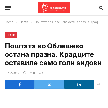
Home
Вести
Поштата во Облешево остана празна. Крадците оставиле само голи ѕидови
»
»
ВЕСТИ
Поштата во Облешево
остана празна. Крадците
оставиле само голи ѕидови
11/02/2017
1 MIN READ