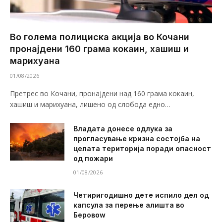
Во голема полициска акција во Кочани
пронајдени 160 грама кокаин, хашиш и
марихуана
01/08/2026
Претрес во Кочани, пронајдени над 160 грама кокаин,
хашиш и марихуана, лишено од слобода едно…
Владата донесе одлука за
прогласување кризна состојба на
целата територија поради опасност
од пожари
01/08/2026
Четиригодишно дете испило дел од
капсула за перење алишта во
Беровоw