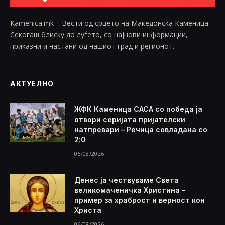
Kamenica.mk – Вести од срцето на Македонска Каменица
Секогаш блиску до луѓето, со најнови информации,
приказни и настани од нашиот град и регионот.
АКТУЕЛНО
ЖФК Каменица САСА со победа ја
отвори серијата пријателски
натпревари – Речица совладана со
2:0
06/08/2026
Денес ја чествуваме Света
великомаченичка Христина –
пример за храброст и верност кон
Христа
06/08/2026