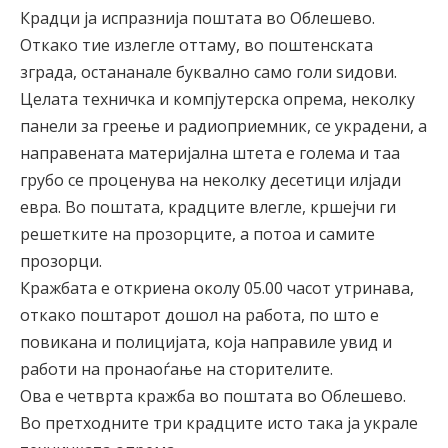
Крадци ја испразнија поштата во Облешево.
Откако тие излегле оттаму, во поштенската
зграда, остананале буквално само голи ѕидови.
Целата техничка и компјутерска опрема, неколку
панели за греење и радиоприемник, се украдени, а
направената материјална штета е голема и таа
грубо се проценува на неколку десетици илјади
евра. Во поштата, крадците влегле, кршејчи ги
решетките на прозорците, а потоа и самите
прозорци.
Кражбата е откриена околу 05.00 часот утринава,
откако поштарот дошол на работа, по што е
повикана и полицијата, која направиле увид и
работи на пронаоѓање на сторителите.
Ова е четврта кражба во поштата во Облешево.
Во претходните три крадците исто така ја украле