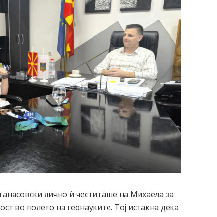
анасовски лично ѝ честиташе на Михаела за
ост во полето на геонауките. Тој истакна дека