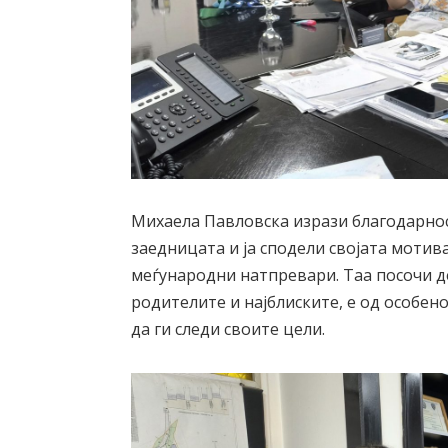
Михаела Павловска изрази благодарнос
заедницата и ја сподели својата моти
меѓународни натпревари. Таа посочи д
родителите и најблиските, е од особен
да ги следи своите цели.