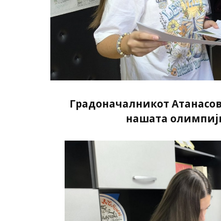
Градоначалникот Атанасовс
нашата олимпиј