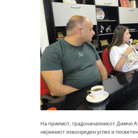
На приемот, градоначалникот Димчо Ат
нејзиниот извонреден успех и посветен