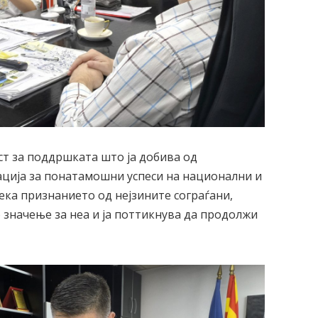
т за поддршката што ја добива од
вација за понатамошни успеси на национални и
ека признанието од нејзините сограѓани,
о значење за неа и ја поттикнува да продолжи