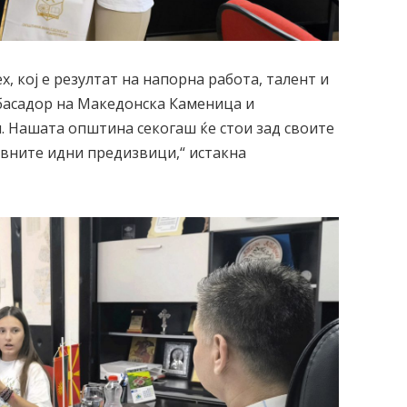
х, кој е резултат на напорна работа, талент и
мбасадор на Македонска Каменица и
. Нашата општина секогаш ќе стои зад своите
ивните идни предизвици,“ истакна