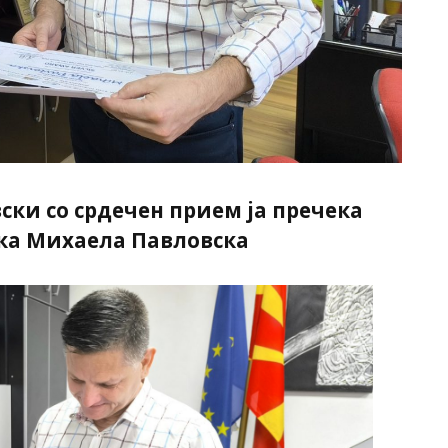
ки со срдечен прием ја пречека
ка Михаела Павловска