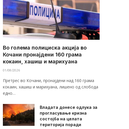
Во голема полициска акција во
Кочани пронајдени 160 грама
кокаин, хашиш и марихуана
01/08/2026
Претрес во Кочани, пронајдени над 160 грама
кокаин, хашиш и марихуана, лишено од слобода
едно…
Владата донесе одлука за
прогласување кризна
состојба на целата
територија поради