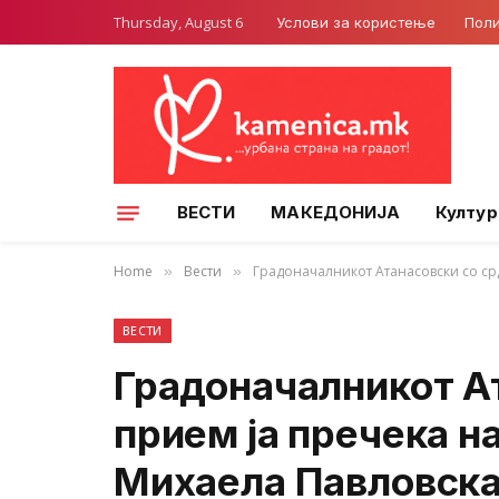
Thursday, August 6
Услови за користење
Поли
ВЕСТИ
МАКЕДОНИЈА
Култур
Home
Вести
Градоначалникот Атанасовски со ср
»
»
ВЕСТИ
Градоначалникот А
прием ја пречека н
Михаела Павловск