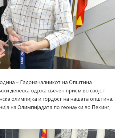
 година – Гадоначалникот на Општина
ки денеска одржа свечен прием во својот
нска олимпијка и гордост на нашата општина,
нија на Олимпијадата по геонауки во Пекинг,