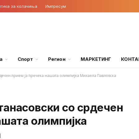
тика за колачиња
Импресум
а
Спорт
Регион
МАРКЕТИНГ
КОНТА
дечен прием ја пречека нашата олимпијка Михаела Павловска
танасовски со срдечен
ашата олимпијка
а