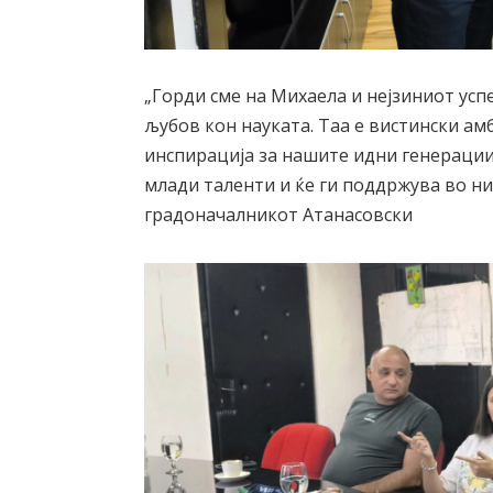
„Горди сме на Михаела и нејзиниот успе
љубов кон науката. Таа е вистински а
инспирација за нашите идни генерации
млади таленти и ќе ги поддржува во н
градоначалникот Атанасовски