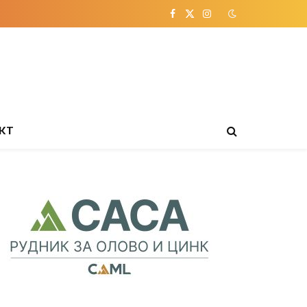
Facebook
X
Instagram
(Twitter)
КТ