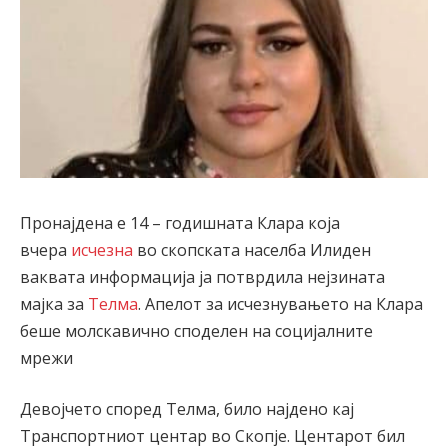
Пронајдена е 14 – годишната Клара која
вчера
исчезна
во скопската населба Илиден
ваквата информација ја потврдила нејзината
мајка за
Телма
. Апелот за исчезнувањето на Клара
беше молскавично споделен на социјалните
мрежи
Девојчето според Телма, било најдено кај
Транспортниот центар во Скопје. Центарот бил