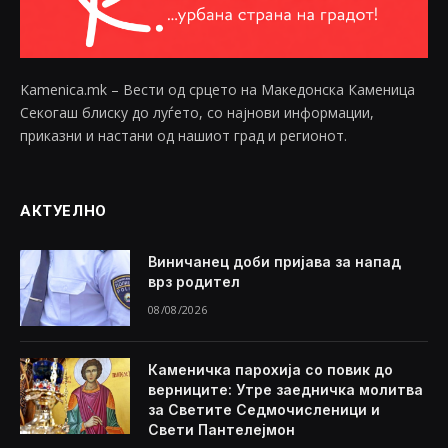
Kamenica.mk – Вести од срцето на Македонска Каменица
Секогаш блиску до луѓето, со најнови информации,
приказни и настани од нашиот град и регионот.
АКТУЕЛНО
Виничанец доби пријава за напад
врз родител
08/08/2026
Каменичка парохија со повик до
верниците: Утре заедничка молитва
за Светите Седмочисленици и
Свети Пантелејмон