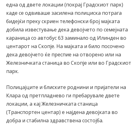
една од двете локации (покрај Градскиот парк)
каде се одвиваше засилена полициска потрага
бидејќи преку скриен телефонски број мајката
добила известување дека девојчето по семејната
караница со автобус 63 заминало од Илинден во
центарот на Скопје. На мајката и било посочено
дека девојчето ќе преспие на отворено или на
Железничката станица во Скопје или во Градскиот
парк.
Полицајците и блиските роднини и пријатели на
Клара од претпладнево ги пребарувале двете
локации, а кај Железничката станица
(Транспортен центар) е најдена девојката во
добра и стабилна здравствена состојба.