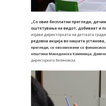
„Со овие бесплатни прегледи, дечињ
оштетувања на видот, добиваат и по
изјави директорката на детската град
редовна акција во нашата установа,
прегледи, се овозможени со финансиск
општина Македонска Каменица, Димчо
директорката Велиновска