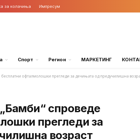
ка за колачиња
Импресум
а
Спорт
Регион
МАРКЕТИНГ
КОНТА
де бесплатни офталмолошки прегледи за дечињата од предучилишна возр
 „Бамби“ спроведе
лошки прегледи за
чилишна возраст