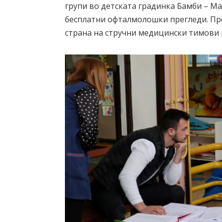
групи во детската градинка Бамби – М
бесплатни офталмолошки прегледи. Пр
страна на стручни медицински тимови 