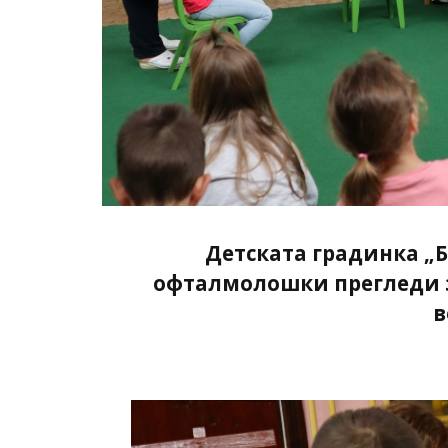
Детската градинка „
офталмолошки прегледи 
в