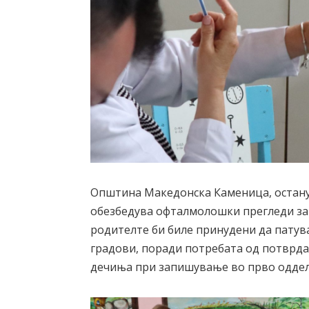
Општина Македонска Каменица, остану
обезбедува офталмолошки прегледи за 
родителте би биле принудени да патув
градови, поради потребата од потврда
дечиња при запишување во прво оддел