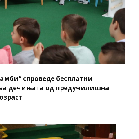
Бамби“ спроведе бесплатни
за дечињата од предучилишна
озраст