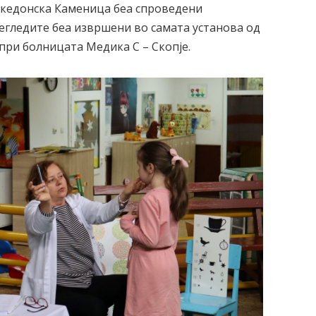
акедонска Каменица беа спроведени
егледите беа извршени во самата установа од
при болницата Медика С – Скопје.