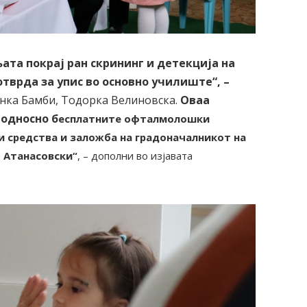
ата покрај ран скрининг и детекција на
тврда за упис во основно училиште“, –
инка Бамби, Тодорка Велиновска.
Оваа
 односно б
есплатните офталмолошки
и средства и заложба на градоначалникот на
 Атанасовски“
, – дополни во изјавата