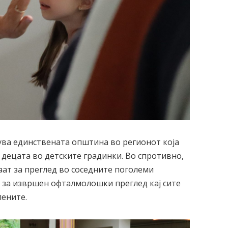
ва единствената општина во регионот која
децата во детските градинки. Во спротивно,
аат за преглед во соседните поголеми
 за извршен офталмолошки преглед кај сите
ените.