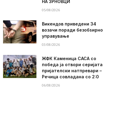
НА ЗРНОВЦИ
05/08/2026
Викендов приведени 34
возачи поради безобѕирно
управување
03/08/2026
ЖФК Каменица САСА со
победа ја отвори серијата
пријателски натпревари –
Речица совладана со 2:0
06/08/2026