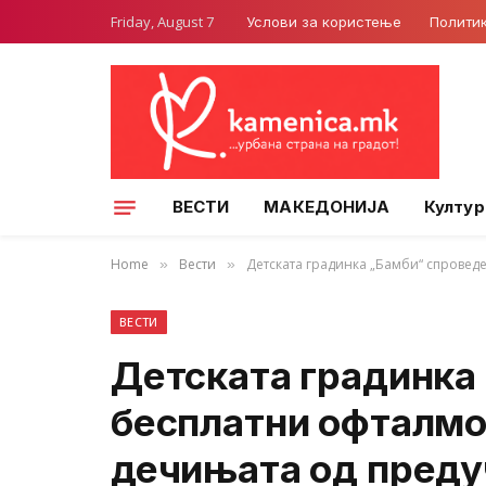
Friday, August 7
Услови за користење
Полити
ВЕСТИ
МАКЕДОНИЈА
Култур
Home
Вести
Детската градинка „Бамби“ спрове
»
»
ВЕСТИ
Детската градинка
бесплатни офталмо
дечињата од преду