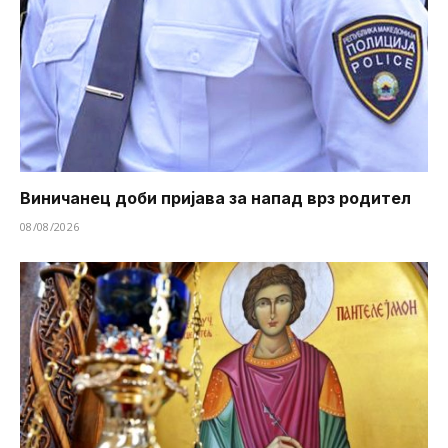
Виничанец доби пријава за напад врз родител
08/08/2026