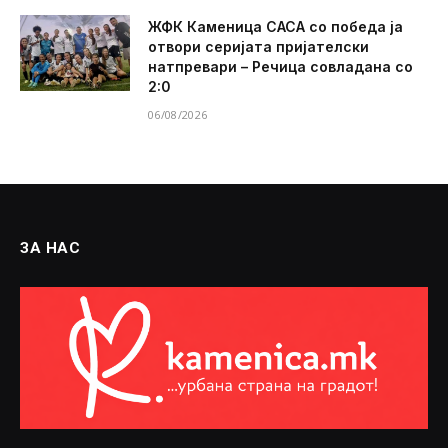
ЖФК Каменица САСА со победа ја
отвори серијата пријателски
натпревари – Речица совладана со
2:0
06/08/2026
ЗА НАС