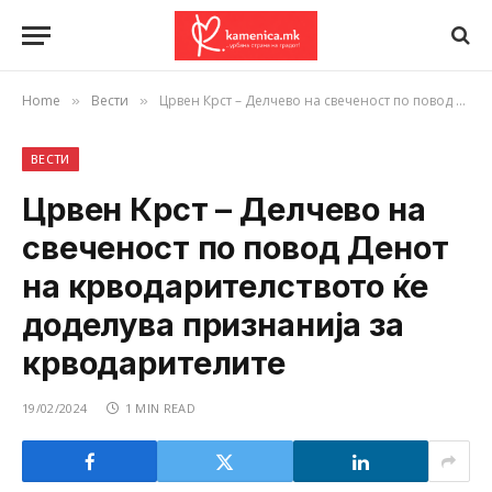
Home
Вести
Црвен Крст – Делчево на свеченост по повод Денот на крводарителството ќе доделува признанија за крводарителите
»
»
ВЕСТИ
Црвен Крст – Делчево на
свеченост по повод Денот
на крводарителството ќе
доделува признанија за
крводарителите
19/02/2024
1 MIN READ