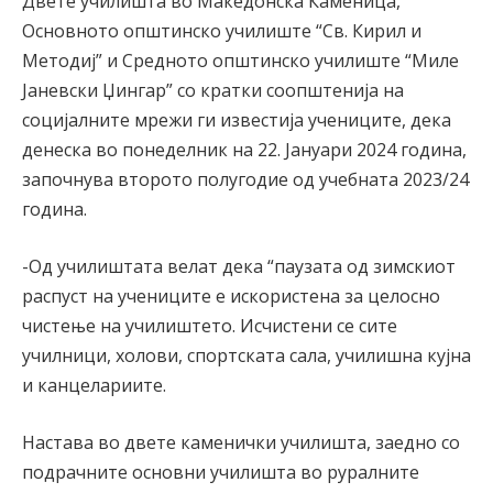
Двете училишта во Македонска Каменица,
Основното општинско училиште “Св. Кирил и
Методиј” и Средното општинско училиште “Миле
Јаневски Џингар” со кратки соопштенија на
социјалните мрежи ги известија учениците, дека
денеска во понеделник на 22. Јануари 2024 година,
започнува второто полугодие од учебната 2023/24
година.
-Од училиштата велат дека “паузата од зимскиот
распуст на учениците е искористена за целосно
чистење на училиштето. Исчистени се сите
училници, холови, спортската сала, училишна кујна
и канцелариите.
Настава во двете каменички училишта, заедно со
подрачните основни училишта во руралните