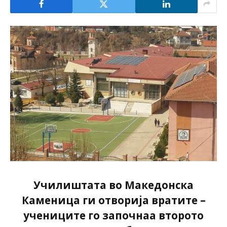
Училиштата во Македонска
Каменица ги отворија вратите –
учениците го започнаа второто