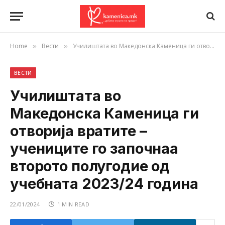
Home
Вести
Училиштата во Македонска Каменица ги отворија вратите – учениците го започнаа второто полугодие од учебната 2023/24 година
»
»
ВЕСТИ
Училиштата во
Македонска Каменица ги
отворија вратите –
учениците го започнаа
второто полугодие од
учебната 2023/24 година
22/01/2024
1 MIN READ