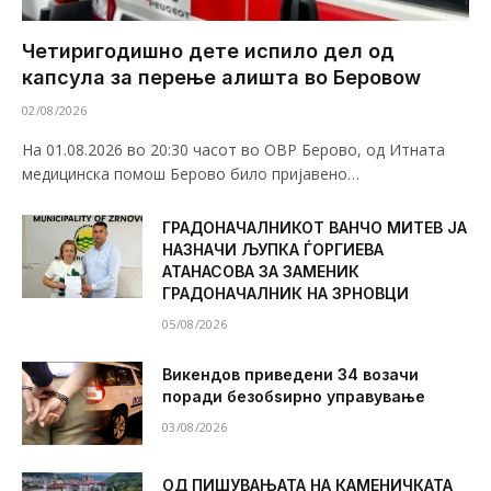
Четиригодишно дете испило дел од
капсула за перење алишта во Беровоw
02/08/2026
На 01.08.2026 во 20:30 часот во ОВР Берово, од Итната
медицинска помош Берово било пријавено…
ГРАДОНАЧАЛНИКОТ ВАНЧО МИТЕВ ЈА
НАЗНАЧИ ЉУПКА ЃОРГИЕВА
АТАНАСОВА ЗА ЗАМЕНИК
ГРАДОНАЧАЛНИК НА ЗРНОВЦИ
05/08/2026
Викендов приведени 34 возачи
поради безобѕирно управување
03/08/2026
ОД ПИШУВАЊАТА НА КАМЕНИЧКАТА