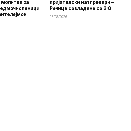
 молитва за
пријателски натпревари –
Седмочисленици
Речица совладана со 2:0
антелејмон
06/08/2026