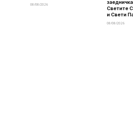
заедничка
08/08/2026
Светите 
и Свети П
08/08/2026