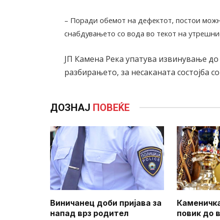
– Поради обемот на дефектот, постои мож
снабдувањето со вода во текот на утрешни
ЈП Камена Река упатува извинување до
разбирањето, за несаканата состојба с
ДОЗНАЈ
ПОВЕЌЕ
Виничанец доби пријава за
Каменичка
напад врз родител
повик до 