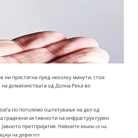
е ни пристигна пред неколку минути, стои
а на домаќинствата од Долна Река во
доаѓа по поголемо оштетување на дел од
а градежни активности на инфраструктурен
од Јавното претпријатие. Нивните ек
ипи се на
ација на дефектот.