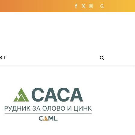
Facebook
X
Instagram
(Twitter)
КТ