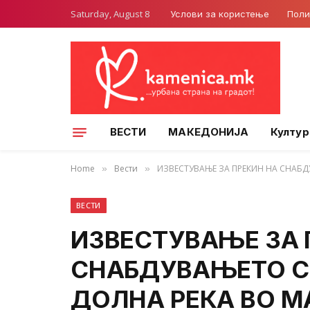
Saturday, August 8
Услови за користење
Поли
ВЕСТИ
МАКЕДОНИЈА
Култур
Home
Вести
ИЗВЕСТУВАЊЕ ЗА ПРЕКИН НА СНАБ
»
»
ВЕСТИ
ИЗВЕСТУВАЊЕ ЗА 
СНАБДУВАЊЕТО С
ДОЛНА РЕКА ВО 