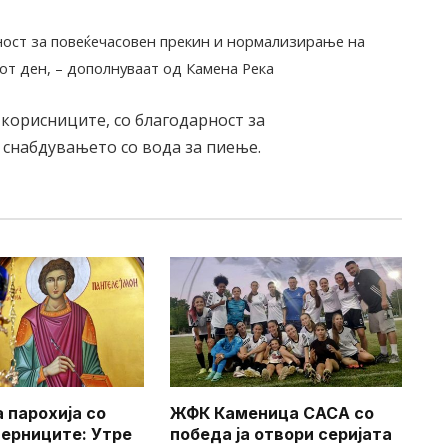
ност за повеќечасовен прекин и нормализирање на
от ден, – дополнуваат од Камена Река
 корисниците, со благодарност за
о снабдувањето со вода за пиење.
 парохија со
ЖФК Каменица САСА со
верниците: Утре
победа ја отвори серијата