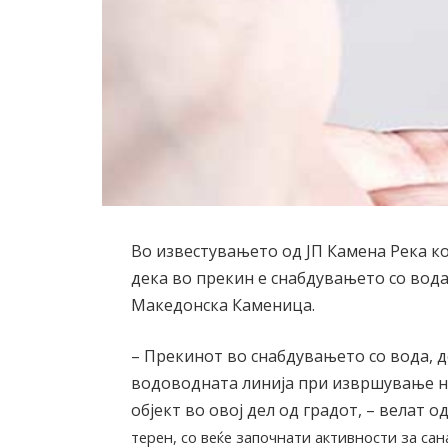
Во известувањето од ЈП Камена Река ко
дека во прекин е снабдувањето со вод
Македонска Каменица.
– Прекинот во снабдувањето со вода, 
водоводната линија при извршување н
објект во овој дел од градот, – велат 
терен, со веќе започнати активности за сан