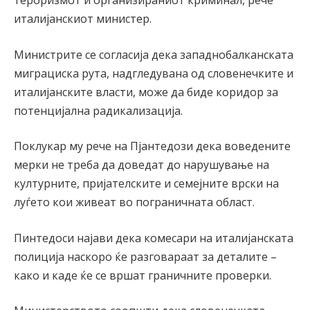
италијанскиот министер.
Министрите се согласија дека западнобалканската
миграциска рута, надгледувана од словенечките и
италијанските власти, може да биде коридор за
потенцијална радикализација.
Поклукар му рече на Пјантедози дека воведените
мерки не треба да доведат до нарушување на
културните, пријателските и семејните врски на
луѓето кои живеат во пограничната област.
Пинтедоси најави дека комесари на италијанската
полиција наскоро ќе разговараат за деталите –
како и каде ќе се вршат граничните проверки.