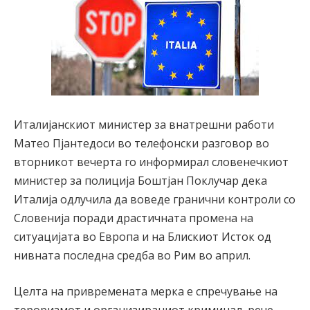
Италијанскиот министер за внатрешни работи
Матео Пјантедоси во телефонски разговор во
вторникот вечерта го информирал словенечкиот
министер за полиција Боштјан Поклучар дека
Италија одлучила да воведе гранични контроли со
Словенија поради драстичната промена на
ситуацијата во Европа и на Блискиот Исток од
нивната последна средба во Рим во април.
Целта на привремената мерка е спречување на
тероризмот и организираниот криминал, рече