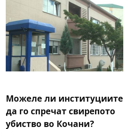
Можеле ли институциите
да го спречат свирепото
убиство во Кочани?