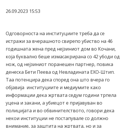
26.09.2023 15:53
Одговорноста на институциите треба да се
истражи за вчерашното свирепо убиство на 46
годишната жена пред нејзиниот дом во Кочани,
која буквално беше измасакрирана со 42 убоди од
нож, од нејзиниот поранешен партнер, повика
денеска Бети Пеева од Невладината ЕХО-Штип.
Таа потенцира дека според она што вчера го
објавија институциите и медиумите како
информации дека жртвата седум години трпела
уцена и закани, а убиецот е пријавуван во
полицијата и во обвинителството, говори дека
некои институции не постапувале со должно
внимание, за заштита на жртвата, но и за