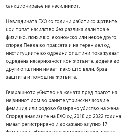
санкционирање на насилникот.
Невладината ЕХО со години работи со жртвите
кои трпат насилство без разлика дали тоа е
физичко, психичко, економско или некое друго,
според Пеева во праксата и на терен дел од
институциите во одредни општини покажуваат
одредена несериозност кон жртвите, додека во
други општини имаат, како што вели, брза
заштита и помош на жртвите.
Вчерашното убиство на жената пред прагот на
нејзиниот дом во раните утрински часови е
фемицид или родово базирано убиство на жена.
Според анализите на ЕХО од 2018 до 2022 година
имаат регистрирано и докажано вкупно 17
фемициди, убиства на жени заради тоа што се