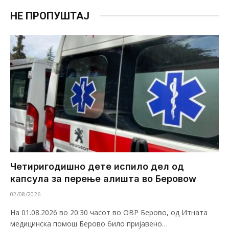
НЕ ПРОПУШТАЈ
Четиригодишно дете испило дел од
капсула за перење алишта во Беровоw
02/08/2026
На 01.08.2026 во 20:30 часот во ОВР Берово, од Итната
медицинска помош Берово било пријавено…