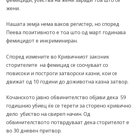
жени.
Нашата земја нема ваков регистер, но според
Пеева позитивното е тоа што од март годинава
фемицидот е инкриминиран.
Според измените во Кривичниот законик
сторителите на фемицид се соочуваат со
повисоки и построги затворски казни, кои се
движат од 10 години до доживотна казна затвор.
Кочанското јавно обвинителство објави дека 59
годишнио убиец ќе се терети за сторено кривично
дело убиство на свиреп начин. Од
обвинителството потврдуваат дека сторителот е
во 30 дневен притвор.