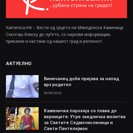
Kamenica.mk – Вести од срцето на Македонска Каменица
Секогаш блиску до луѓето, со најнови информации,
приказни и настани од нашиот град и регионот.
АКТУЕЛНО
Виничанец доби пријава за напад
врз родител
08/08/2026
Каменичка парохија со повик до
верниците: Утре заедничка молитва
за Светите Седмочисленици и
Свети Пантелејмон