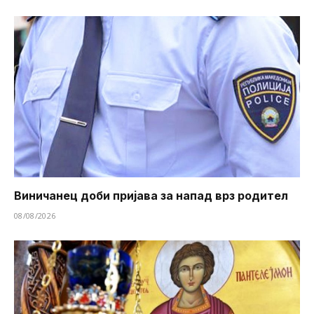
Виничанец доби пријава за напад врз родител
08/08/2026