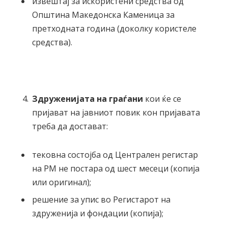
извештај за искористени средства од
Општина Македонска Каменица за
претходната година (доколку користеле
средства).
Здруженијата на граѓани
кои ќе се
пријават на јавниот повик кон пријавата
треба да достават:
тековна состојба од Централен регистар
на РМ не постара од шест месеци (копија
или оригинал);
решение за упис во Регистарот на
здруженија и фондации (копија);