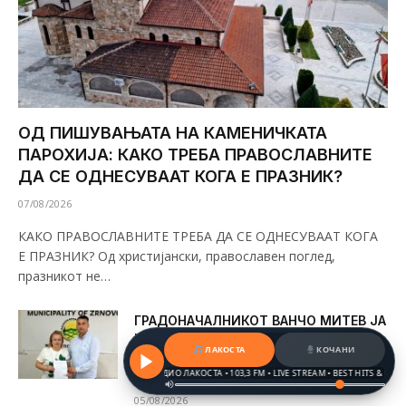
ОД ПИШУВАЊАТА НА КАМЕНИЧКАТА
ПАРОХИЈА: КАКО ТРЕБА ПРАВОСЛАВНИТЕ
ДА СЕ ОДНЕСУВААТ КОГА Е ПРАЗНИК?
07/08/2026
КАКО ПРАВОСЛАВНИТЕ ТРЕБА ДА СЕ ОДНЕСУВААТ КОГА
Е ПРАЗНИК? Од христијански, православен поглед,
празникот не…
ГРАДОНАЧАЛНИКОТ ВАНЧО МИТЕВ ЈА
НАЗНАЧИ ЉУПКА ЃОРГИЕВА
ЛАКОСТА
КОЧАНИ
АТАНАСОВА ЗА ЗАМЕНИК
ГРАДОНАЧАЛНИК НА ЗРНОВЦИ
 HITS & BALKAN BEATS
РАДИО ЛАКОСТА • 103,3 FM • LIVE STREAM • BEST HITS & BALKAN BEAT
05/08/2026