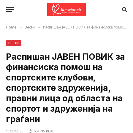
Home
Вести
Распишан ЈАВЕН ПОВИК за финансиска помош на спортските клубови, спортските здруженија, правни лица од областа на спортот и здруженија на граѓани
»
»
ВЕСТИ
Распишан ЈАВЕН ПОВИК за
финансиска помош на
спортските клубови,
спортските здруженија,
правни лица од областа на
спортот и здруженија на
граѓани
10/07/2023
5 MINS READ