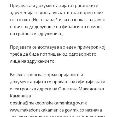
Пријавата и документацијата граѓанските
здруженија се доставуваат во затворен плик
со ознака ,,Не отварај* и си назнака ,, за јавен
повик за доделување на финансиска помош
на граѓански здруженија,,.
Пријавата се доставува во еден примерок кој
треба да биде потпишан од одговорното
лице на здружението.
Во електронска форма пријавите и
документацијата се праќаат на официјалната
електронска адреса на Општина Македонска
Каменица
opstina@makedonskakamenica.gov.mk
www.makedonskakamenica.gov.mk со назнака
,,за јавен повик за доделување на финансиска