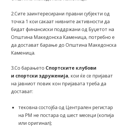
2.Сите заинтересирани правни субјекти од
точка 1 кои сакаат нивните активности да
бидат финансиски поддржани од Буџетот на
Општина Македонска Каменица, потребно е
да достават барање до Општина Македонска
Каменица.
3.Со барањето
Спортските клубови
и
спортски здруженија
, кои ќе се пријават
на јавниот повик кон пријавата треба да
достават:
тековна состојба од Централен регистар
на РМ не постара од шест месеци (копија
или оригинал);