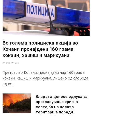
Во голема полициска акција во
Кочани пронајдени 160 грама
кокаин, хашиш и марихуана
01/08/2026
Претрес во Кочани, пронајдени над 160 грама
кокаин, хашиш и марихуана, лишено од слобода
едно…
Владата донесе одлука за
прогласување кризна
состојба на целата
територија поради