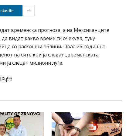
inkedIn
дат временска прогноза, а на Мексиканците
 да видат какво време ги очекува, туку
авица со раскошни облини
.
Оваа 25-годишна
денот на сите кои ја следат „временската
ми ја следат милиони луѓе.
JXq98