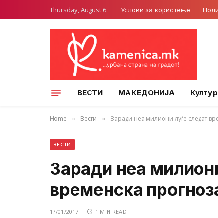
Thursday, August 6
Услови за користење
Поли
ВЕСТИ
МАКЕДОНИЈА
Култур
Home
Вести
Заради неа милиони луѓе следат вр
»
»
ВЕСТИ
Заради неа милиони
временска прогноз
17/01/2017
1 MIN READ