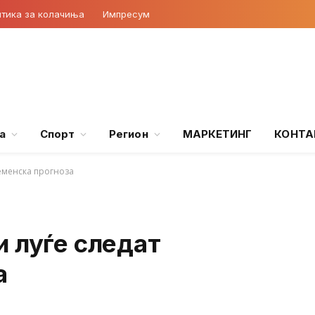
тика за колачиња
Импресум
а
Спорт
Регион
МАРКЕТИНГ
КОНТА
еменска прогноза
 луѓе следат
а