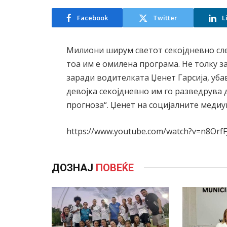
Facebook
Twitter
L
Милиони ширум светот секојдневно сле
тоа им е омилена програма. Не толку за
заради водителката Џенет Гарсија, уб
девојка секојдневно им го разведрува 
прогноза“. Џенет на социјалните медиу
https://www.youtube.com/watch?v=n8OrfF
ДОЗНАЈ
ПОВЕЌЕ