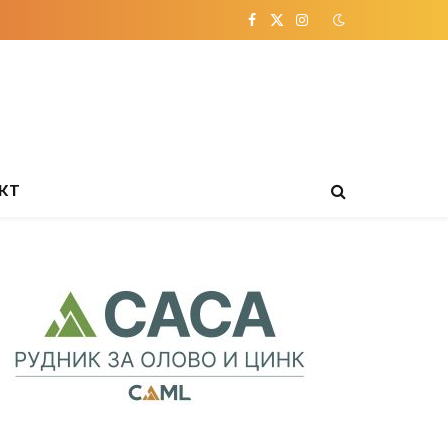
Facebook
X
Instagram
(Twitter)
КТ