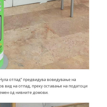
 “Нула отпад” предвидува воведување на
ов вид на отпад, преку оставање на податоци
земен од нивните домови.