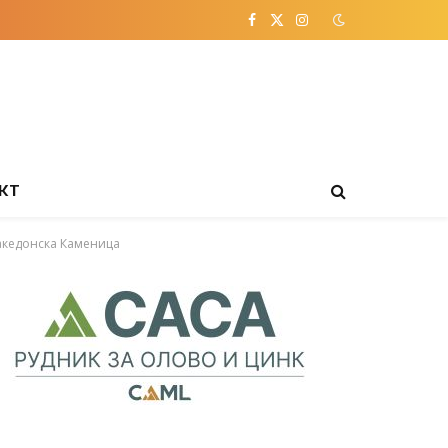
Facebook
X
Instagram
(Twitter)
КТ
акедонска Каменица