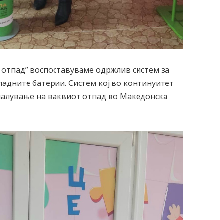
 отпад” воспоставуваме одржлив систем за
падните батерии. Систем кој во континуитет
амалување на ваквиот отпад во Македонска