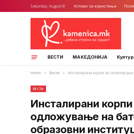
Saturday, August 8
Услови за користење
Поли
ВЕСТИ
МАКЕДОНИЈА
Култур
Home
Вести
Инсталирани корпи за селектирање 
»
»
ВЕСТИ
Инсталирани корпи
одложување на бате
образовни институ