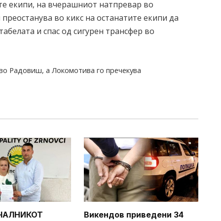
ете екипи, на вчерашниот натпревар во
 преостанува во кикс на останатите екипи да
табелата и спас од сигурен трансфер во
 во Радовиш, а Локомотива го пречекува
ЧАЛНИКОТ
Викендов приведени 34