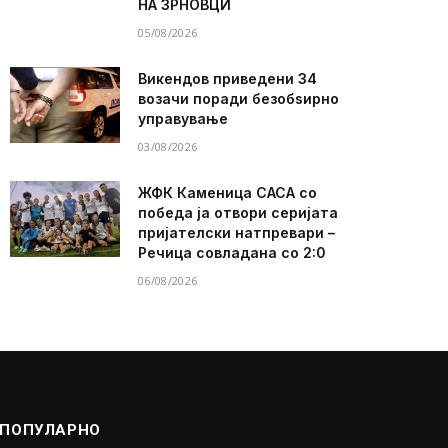
НА ЗРНОВЦИ
05/08/2026
Викендов приведени 34
возачи поради безобѕирно
управување
03/08/2026
ЖФК Каменица САСА со
победа ја отвори серијата
пријателски натпревари –
Речица совладана со 2:0
06/08/2026
ПОПУЛАРНО