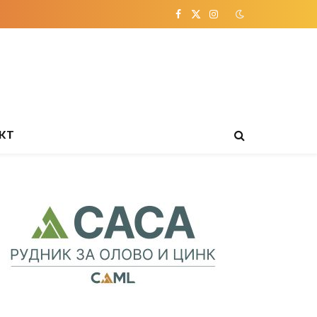
Facebook
X
Instagram
(Twitter)
КТ