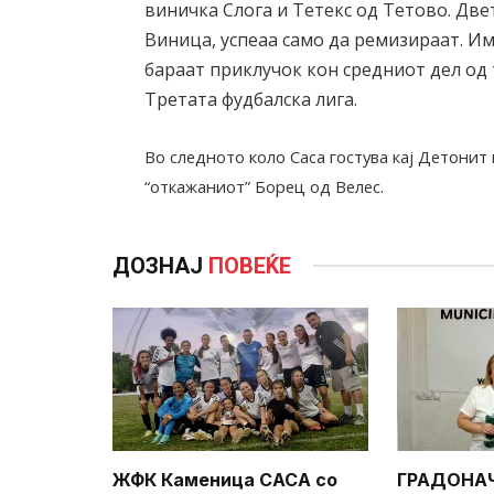
виничка Слога и Тетекс од Тетово. Дв
Виница, успеаа само да ремизираат. Им
бараат приклучок кон средниот дел од 
Третата фудбалска лига.
Во следното коло Саса гостува кај Детонит
“откажаниот” Борец од Велес.
ДОЗНАЈ
ПОВЕЌЕ
ЖФК Каменица САСА со
ГРАДОНА