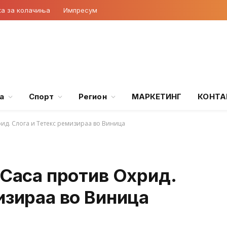
ка за колачиња
Импресум
а
Спорт
Регион
МАРКЕТИНГ
КОНТА
ид. Слога и Тетекс ремизираа во Виница
 Саса против Охрид.
изираа во Виница