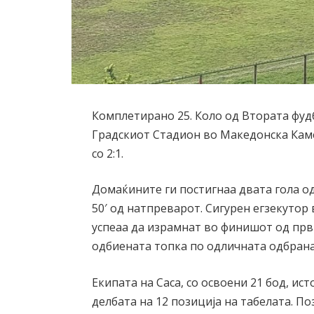
Комплетирано 25. Коло од Втората фудб
Градскиот Стадион во Македонска Каме
со 2:1.
Домаќините ги постигнаа двата гола од
50′ од натпреварот. Сигурен егзекутор
успеаа да израмнат во финишот од први
одбиената топка по одличната одбрана
Екипата на Саса, со освоени 21 бод, ист
делбата на 12 позиција на табелата. По