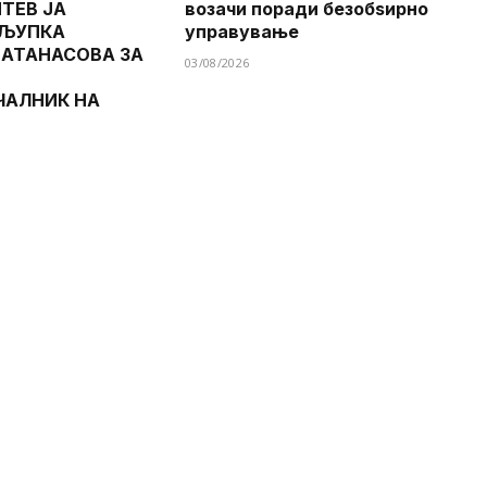
ТЕВ ЈА
возачи поради безобѕирно
 ЉУПКА
управување
 АТАНАСОВА ЗА
03/08/2026
ЧАЛНИК НА