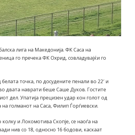
алска лига на Македонија. ФК Саса на
ница го пречека ФК Охрид, совладувајќи го
 белата точка, по досудените пенали во 22′ и
 во двата наврати беше Саше Дуков. Гостите
от дел. Упатија прецизен удар кон голот од
 на голманот на Саса, Филип Ѓорѓиевски.
о колку и Локомотива Скопје, се наоѓа на
зади нив со 18, односно 16 бодови, каскаат