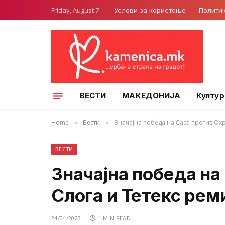
Friday, August 7
Услови за користење
Полити
ВЕСТИ
МАКЕДОНИЈА
Култур
Home
Вести
Значајна победа на Саса против Охр
»
»
ВЕСТИ
Значајна победа на
Слога и Тетекс рем
24/04/2023
1 MIN READ