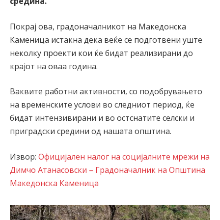
средина.
Покрај ова, градоначалникот на Македонска
Каменица истакна дека веќе се подготвени уште
неколку проекти кои ќе бидат реализирани до
крајот на оваа година.
Ваквите работни активности, со подобрувањето
на временските услови во следниот период, ќе
бидат интензивирани и во остснатите селски и
приградски средини од нашата општина.
Извор:
Официјален налог на социјалните мрежи на
Димчо Атанасовски – Градоначалник на Општина
Македонска Каменица