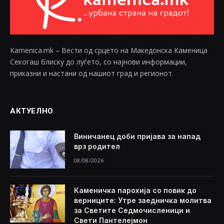
Kamenica.mk – Вести од срцето на Македонска Каменица
Секогаш блиску до луѓето, со најнови информации,
приказни и настани од нашиот град и регионот.
АКТУЕЛНО
Виничанец доби пријава за напад
врз родител
08/08/2026
Каменичка парохија со повик до
верниците: Утре заедничка молитва
за Светите Седмочисленици и
Свети Пантелејмон