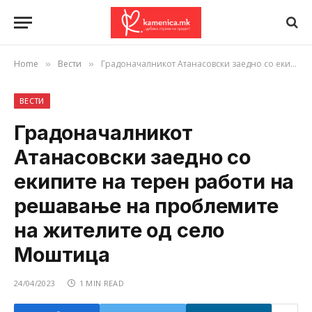
Home
Вести
Градоначалникот Атанасовски заедно со екипите на терен работи на решавање на проблемите на жителите од село Моштица
»
»
ВЕСТИ
Градоначалникот
Атанасовски заедно со
екипите на терен работи на
решавање на проблемите
на жителите од село
Моштица
24/04/2023
1 MIN READ