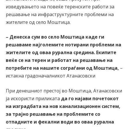
изведувањето на повеќе теренските работи за
решавање на инфраструктурните проблеми на
жителите од село Моштица.
– Денеска сум во село Моштица каде ги
решаваме најголемите нотирани проблеми на
жителите од оваа рурална средина. Екипите
веќе се на терен и работат на решавање на
потребите на нашите сограѓани од Моштица,
–
истакна градоначалникот Атанасовски
При денешниот престој во Моштица, Атанасовски
ја искористи приликата
да
го најави почетокот
на изградбата на нов канализационен систем,
за трајно решавање на проблемите со
отпадните и фекални води во оваа рурална